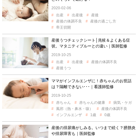
2020-02-06
出産
出産後
産後
産後の体調不良
産後の過ごし方
帝王切開
産後うつチェックシート│兆候＆よくある症
状。マタニティブルーとの違い｜医師監修
2019-10-25
出産
出産後
産後の体調不良
産後うつ
ママがインフルエンザに！赤ちゃんのお世話
は？隔離できない･･･｜看護師監修
2019-10-25
赤ちゃん
赤ちゃんの健康
病気・ケガ
風邪（熱・鼻水・咳）
産後の体調不良
インフルエンザ
1歳
0歳
産後の排尿痛がしみる。いつまで続く？膀胱炎
や排尿障害も｜医師監修