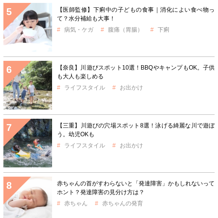
【医師監修】下痢中の子どもの食事｜消化によい食べ物っ
て？水分補給も大事！
病気・ケガ
腹痛（胃腸）
下痢
【奈良】川遊びスポット10選！BBQやキャンプもOK。子供
も大人も楽しめる
ライフスタイル
お出かけ
【三重】川遊びの穴場スポット8選！泳げる綺麗な川で遊ぼ
う。幼児OKも
ライフスタイル
お出かけ
赤ちゃんの首がすわらないと「発達障害」かもしれないって
ホント？発達障害の見分け方は？
赤ちゃん
赤ちゃんの発育