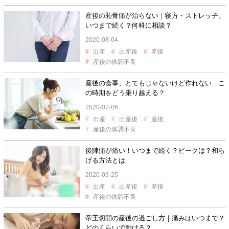
産後の恥骨痛が治らない｜寝方・ストレッチ。
いつまで続く？何科に相談？
2020-08-04
出産
出産後
産後
産後の体調不良
産後の食事、とてもじゃないけど作れない…こ
の時期をどう乗り越える？
2020-07-06
出産
出産後
産後
産後の体調不良
後陣痛が痛い！いつまで続く？ピークは？和ら
げる方法とは
2020-03-25
出産
出産後
産後
産後の体調不良
帝王切開の産後の過ごし方｜痛みはいつまで？
どのくらいで動ける？