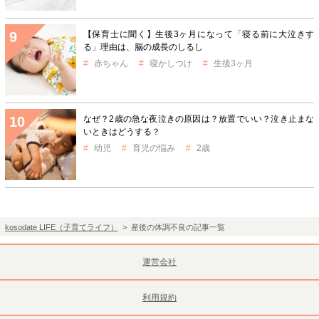
【保育士に聞く】生後3ヶ月になって「寝る前に大泣きす
る」理由は、脳の成長のしるし
赤ちゃん
寝かしつけ
生後3ヶ月
なぜ？2歳の急な夜泣きの原因は？放置でいい？泣き止まな
いときはどうする？
幼児
育児の悩み
2歳
kosodate LIFE（子育てライフ）
> 産後の体調不良の記事一覧
運営会社
利用規約