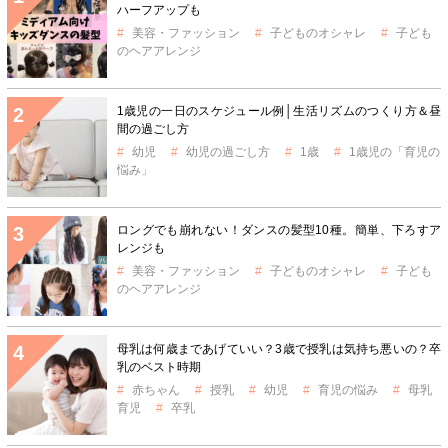
ハーフアップも
美容・ファッション
子どものオシャレ
子ども
のヘアアレンジ
1歳児の一日のスケジュール例│生活リズムのつくり方＆昼
間の過ごし方
幼児
幼児の過ごし方
1歳
1歳児の「育児の
悩み」
ロングでも崩れない！ダンスの髪型10種。簡単、下ろすア
レンジも
美容・ファッション
子どものオシャレ
子ども
のヘアアレンジ
母乳は何歳まであげていい？3歳で授乳は気持ち悪いの？卒
乳のベスト時期
赤ちゃん
授乳
幼児
育児の悩み
母乳
育児
卒乳