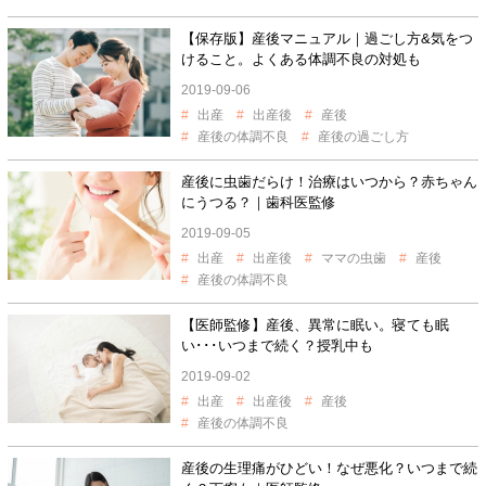
【保存版】産後マニュアル｜過ごし方&気をつ
けること。よくある体調不良の対処も
2019-09-06
出産
出産後
産後
産後の体調不良
産後の過ごし方
産後に虫歯だらけ！治療はいつから？赤ちゃん
にうつる？｜歯科医監修
2019-09-05
出産
出産後
ママの虫歯
産後
産後の体調不良
【医師監修】産後、異常に眠い。寝ても眠
い･･･いつまで続く？授乳中も
2019-09-02
出産
出産後
産後
産後の体調不良
産後の生理痛がひどい！なぜ悪化？いつまで続