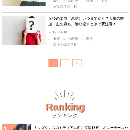
出産
出産後
腹痛
産後
産後の体調不良
産後の出血（悪露）いつまで続く？大量の鮮
血・血の塊も。繰り返すときは要注意！
2019-08-30
出産
出産後
産後
産後の体調不良
1
2
>
Ranking
ランキング
キッズダンスのミディアム向け髪型13種！ポニーテールや