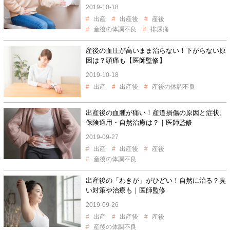
2019-10-18
出産
出産後
産後
産後の体調不良
排尿痛
産後の血圧が高いまま治らない！下がらない原
因は？頭痛も【医師監修】
2019-10-18
出産
出産後
産後の体調不良
出産後の血腫が痛い！産道損傷の原因と症状。
保険適用・自然治癒は？｜医師監修
2019-09-27
出産
出産後
産後
産後の体調不良
出産後の「わきが」がひどい！自然に治る？臭
い対策や治療も｜医師監修
2019-09-26
出産
出産後
産後
産後の体調不良