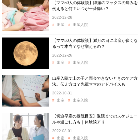
【ママ50人の体験談】陣痛のマックスの痛みを
例えると何？いつが一番痛い？
2022-12-26
出産
出産入院
【ママ50人の体験談】満月の日に出産が多くな
るって本当？なぜ増えるの？
2022-12-26
出産
出産入院
出産入院で上の子と面会できないときのケア方
法。伝え方は？先輩ママのアドバイスも
2022-10-31
出産
出産入院
【切迫早産の退院目安】退院までのスケジュー
ルや過ごし方も｜体験談アリ
2022-08-01
出産
出産入院