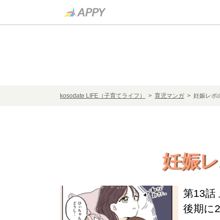
kosodate LIFE（子育てライフ）
>
育児マンガ
> 妊娠レポ
妊娠レ
第13
後期に