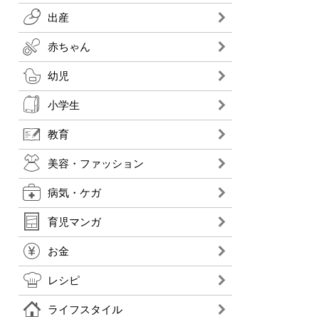
出産
赤ちゃん
幼児
小学生
教育
美容・ファッション
病気・ケガ
育児マンガ
お金
レシピ
ライフスタイル