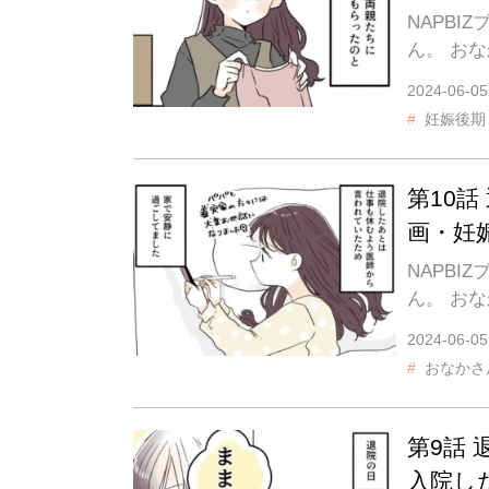
NAPB
ん。 お
2024-06-05
妊娠後期
第10
画・妊
NAPB
ん。 お
2024-06-05
おなかさ
第9話
入院し