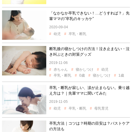
「なかなか卒乳できない！…どうすれば？」先
輩ママの”卒乳のキッカケ”
2020-09-04
幼児
卒乳・断乳
断乳後の寝かしつけの方法！泣き止まない・泣
き叫ぶときの対策グッズ
2019-11-06
赤ちゃん
寝かしつけ
幼児
卒乳・断乳
0歳
寝かしつけ
1歳
卒乳・断乳が寂しい、涙が止まらない。乗り越
え方は？｜先輩ママに聞いてみた
2019-11-05
幼児
卒乳・断乳
母乳育児
卒乳方法｜コツは？時期の目安は？バストケア
の方法も