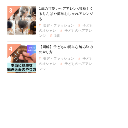
1歳の可愛いヘアアレンジ9種！く
るりんぱや簡単おしゃれアレンジ
も
美容・ファッション
子ども
のオシャレ
子どものヘアアレ
ンジ
1歳
【図解】子どもの簡単な編み込み
のやり方
美容・ファッション
子ども
のオシャレ
子どものヘアアレ
ンジ