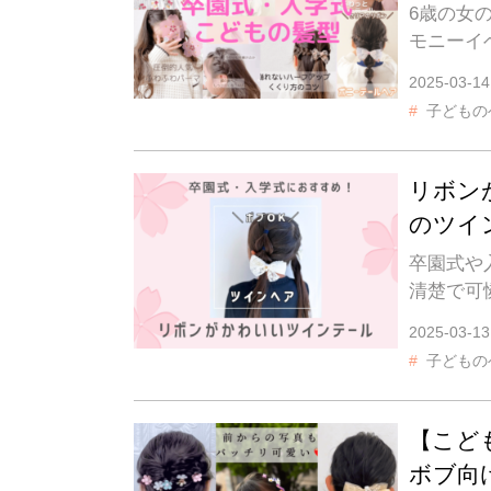
6歳の女
モニーイ
2025-03-14
子どもの
リボン
のツイ
卒園式や
清楚で可
2025-03-13
子どもの
【こど
ボブ向