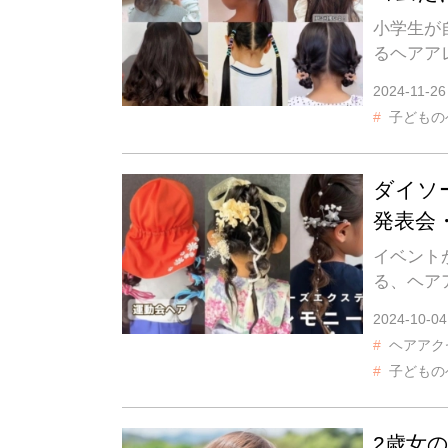
小学生が
るヘアア
2024-11-26
子どもの
ダイソ
発表会
イベント
る、ヘア
2024-10-04
ヘアアク
子どもの
2歳女