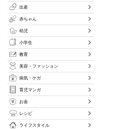
出産
赤ちゃん
幼児
小学生
教育
美容・ファッション
病気・ケガ
育児マンガ
お金
レシピ
ライフスタイル