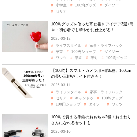
小学生
100均グッズ
ダイソー
セリア
100均グッズを使った寄せ書きアイデア3選♪簡
単・初心者でも華やかに仕上がる！
2025-03-12
ライフスタイル
家事・ライフハック
卒業
100円ショップ
ダイソー
ワッツ
卒園
卒対
100均グッズ
【100均】スマホ・カメラ用三脚9種。160cm
の長い三脚やライト付きも！
2025-03-11
ライフスタイル
家事・ライフハック
セリア
キャンドゥ
100均グッズ
100円ショップ
ダイソー
ワッツ
100均で買える手錠のおもちゃ2種！おまわり
さんになれるセットも
2025-03-10