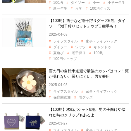
100均
ダイソー
小一
小学一年生
新一年生
入学
100均グッズ
【100均】熊手など潮干狩りグッズ6選。ダイ
ソー「潮干狩りセット」やプラ熊手も！
2025-04-08
ライフスタイル
家事・ライフハック
ダイソー
ワッツ
キャンドゥ
夏遊び
潮干狩り
100均
100円ショップ
雨の日の自転車送迎で最強のカッパはコレ！顔
が濡れない、曇りにくい、男女兼用
2025-04-03
ライフスタイル
家事・ライフハック
保育園送迎
雨グッズ
【100均】移動ポケット9種。男の子向けや壊
れた時のクリップもあるよ
2025-03-27
ライフスタイル
家事・ライフハック