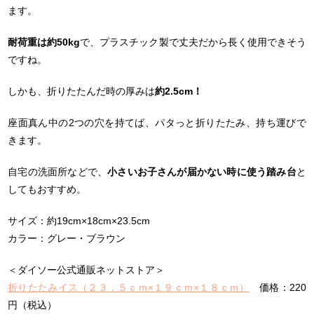
ます。
耐荷重は約50kg
で、プラスチック製で丈夫だから長く使用できそう
ですね。
しかも、折りたたんだ時の厚みは
約2.5cm！
座面真ん中の2つの穴を持てば、パタっと折りたたみ、持ち運びで
きます。
自宅の洗面所などで、
小さいお子さんが届かない時に使う踏み台
と
してもおすすめ。
サイズ：約19cm×18cm×23.5cm
カラー：グレー・ブラウン
＜ダイソー公式通販ネットストア＞
折りたたみイス（２３．５ｃｍ×１９ｃｍ×１８ｃｍ）
価格：220
円（税込）