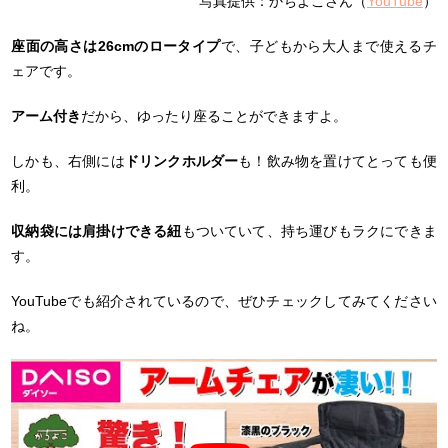
写真提供：かちよこさん（
YouTube
）
座面の高さは26cmのロータイプ
で、子どもから大人まで使えるチ
ェアです。
アーム付き
だから、ゆったり座ることができますよ。
しかも、右側には
ドリンクホルダー
も！飲み物を置けてとっても便
利。
収納袋には肩掛けできる紐
もついていて、持ち運びもラクにできま
す。
YouTubeでも紹介されているので、ぜひチェックしてみてください
ね。