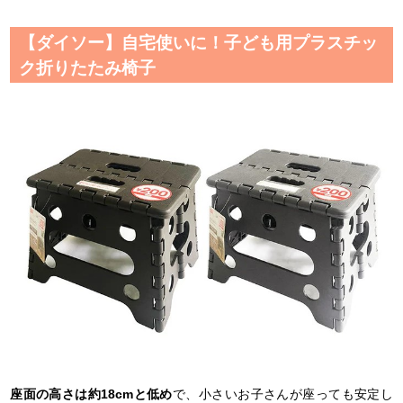
【ダイソー】自宅使いに！子ども用プラスチッ
ク折りたたみ椅子
座面の高さは約18cmと低め
で、小さいお子さんが座っても安定し