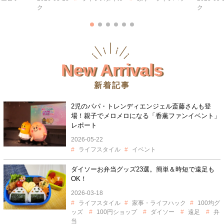
ク
New Arrivals
新着記事
2児のパパ・トレンディエンジェル斎藤さんも登
場！親子でメロメロになる「香薫ファンイベント」
レポート
2026-05-22
ライフスタイル
イベント
ダイソーお弁当グッズ23選。簡単＆時短で遠足も
OK！
2026-03-18
ライフスタイル
家事・ライフハック
100均グ
ッズ
100円ショップ
ダイソー
遠足
弁
当