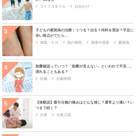
ライフスタイル
お出かけ
子どもの紫斑病の治療｜うつる？治る？何科を受診？手足に
赤い斑点がでたら…
病気・ケガ
肌の病気
発疹や湿疹
紫斑病
胎嚢確認っていつ？「胎嚢が見えない」といわれて不安…。
遅れることもある？
妊娠
妊娠初期
【体験談】吸引分娩の痛みはどんな感じ？通常より痛い？い
つまで続く？
出産
出産入院