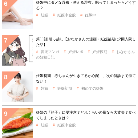
妊娠中にダメな湿布・使える湿布。貼ってしまったらどうす
る？
妊娠
妊娠中全般
妊娠中
第11話 引っ越し【おなかさんの漫画・妊娠後期に2回入院し
た話】
育児マンガ
妊娠レポ
妊娠後期
おなかさん
の妊娠日記
妊娠初期「赤ちゃんが生きてるか心配…」次の健診まで待て
ない！
妊娠
妊娠初期
初めての妊娠
妊婦の「筋子」に要注意？どれくらいの量なら大丈夫？食べ
てしまったときは？
妊娠
妊娠中全般