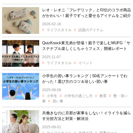
レオ・レオニ「フレデリック」と印伝のコラボ商品
がかわいい！親子でずっと愛せるアイテムをご紹介
2026-02-16
ライフスタイル
話題のアイテム
QuizKnock東兄弟が登場！親子で楽しむMUFG「サ
ステナブル楽しくしちゃうフェス」開催レポート
2025-11-07
ライフスタイル
イベント
小学生の習い事ランキング｜50名アンケートでわ
かった！選び方のコツ＆珍しい習い事
2025-09-08
小学生
小学生の過ごし方
教育
塾・習い
事
習い事
共働きなのに旦那が家事をしない！イライラを減ら
す分担方法と対策・解決法
2025-09-01