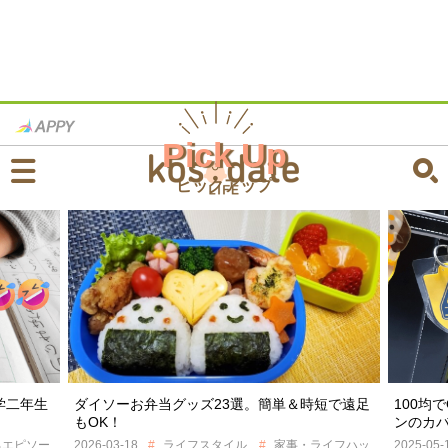
Pick Up
ピックアップ
ソーお弁当グッズ23選。簡単＆時短で遠足
100均でOK！シンプル
K！
ンのカバーアイデア2選
03-18
ライフスタイル
家事・ライフハッ
2025-05-12
ライフスタ