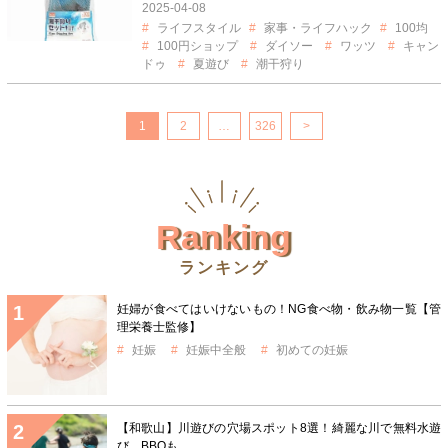
2025-04-08
ライフスタイル
家事・ライフハック
100均
100円ショップ
ダイソー
ワッツ
キャン
ドゥ
夏遊び
潮干狩り
1
2
…
326
>
Ranking
ランキング
妊婦が食べてはいけないもの！NG食べ物・飲み物一覧【管
理栄養士監修】
妊娠
妊娠中全般
初めての妊娠
【和歌山】川遊びの穴場スポット8選！綺麗な川で無料水遊
び。BBQも