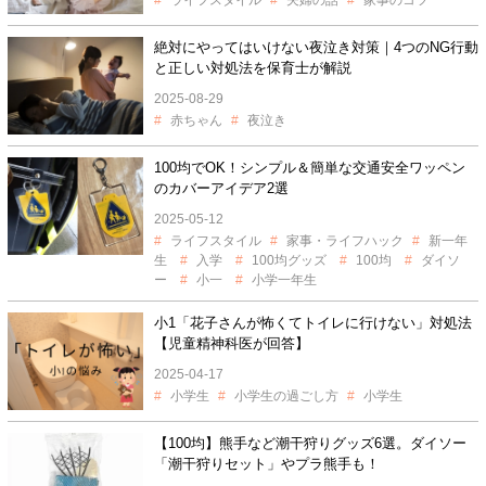
ライフスタイル
夫婦の話
家事のコツ
絶対にやってはいけない夜泣き対策｜4つのNG行動
と正しい対処法を保育士が解説
2025-08-29
赤ちゃん
夜泣き
100均でOK！シンプル＆簡単な交通安全ワッペン
のカバーアイデア2選
2025-05-12
ライフスタイル
家事・ライフハック
新一年
生
入学
100均グッズ
100均
ダイソ
ー
小一
小学一年生
小1「花子さんが怖くてトイレに行けない」対処法
【児童精神科医が回答】
2025-04-17
小学生
小学生の過ごし方
小学生
【100均】熊手など潮干狩りグッズ6選。ダイソー
「潮干狩りセット」やプラ熊手も！