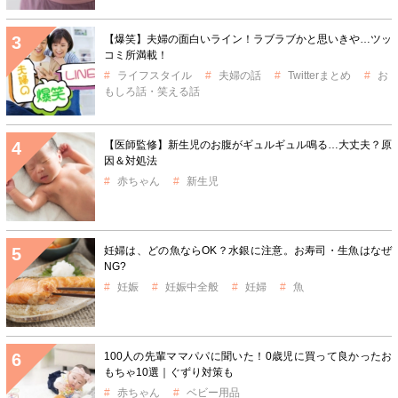
【爆笑】夫婦の面白いライン！ラブラブかと思いきや…ツッ
コミ所満載！
ライフスタイル
夫婦の話
Twitterまとめ
お
もしろ話・笑える話
【医師監修】新生児のお腹がギュルギュル鳴る…大丈夫？原
因＆対処法
赤ちゃん
新生児
妊婦は、どの魚ならOK？水銀に注意。お寿司・生魚はなぜ
NG?
妊娠
妊娠中全般
妊婦
魚
100人の先輩ママパパに聞いた！0歳児に買って良かったお
もちゃ10選｜ぐずり対策も
赤ちゃん
ベビー用品