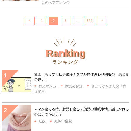
ものヘアアレンジ
<
1
2
3
…
326
>
Ranking
ランキング
漫画｜もうすぐ仕事復帰！ダブル育休終わり間近の「夫と妻
の違い」
育児マンガ
家族のお話
さとうゆきさんの「育
児漫画」
ママが寝てる時、胎児も寝る？胎児の睡眠事情。話しかける
のはいつがいい？
妊娠
妊娠中全般