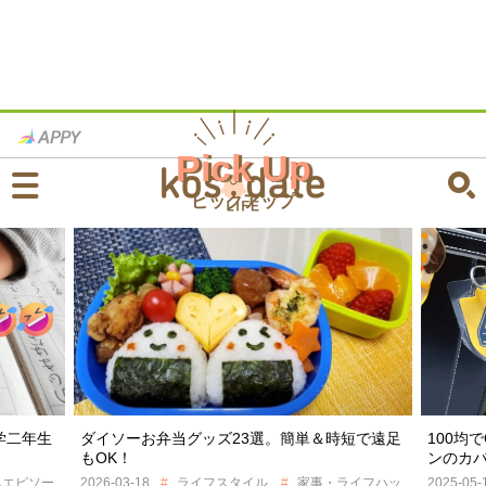
Pick Up
ピックアップ
イソーお弁当グッズ23選。簡単＆時短で遠足
100均でOK！シンプ
OK！
ンのカバーアイデア2選
6-03-18
ライフスタイル
家事・ライフハッ
2025-05-12
ライフス