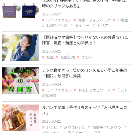
【100均】移動ポケット9種。男の子向けや壊れた
時のクリップもあるよ
2025-03-27
ライフスタイル
家事・ライフハック
小学生
100均グッズ
ダイソー
セリア
【医師＆ママ回答】つわりがない人の共通点とは。
障害・流産・難産との関係は？
2025-03-25
妊娠
妊娠初期
つわり
テンポ良すぎっ！笑いのセンス光る小学二年生の
「国語」珍回答に爆笑
2025-03-24
ライフスタイル
おもしろエピソード
子ども
の珍回答
食パンで簡単！手作り春スイーツ「お花見チュロ
ス」
2025-03-21
レシピ
おやつレシピ
簡単手作りおやつ
ピクニック
春スイーツ
花見