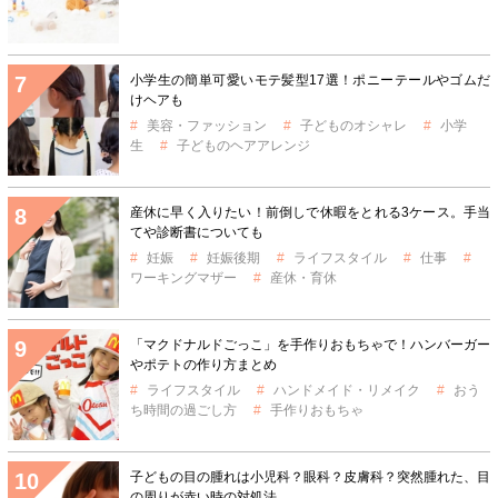
小学生の簡単可愛いモテ髪型17選！ポニーテールやゴムだ
けヘアも
美容・ファッション
子どものオシャレ
小学
生
子どものヘアアレンジ
産休に早く入りたい！前倒しで休暇をとれる3ケース。手当
てや診断書についても
妊娠
妊娠後期
ライフスタイル
仕事
ワーキングマザー
産休・育休
「マクドナルドごっこ」を手作りおもちゃで！ハンバーガー
やポテトの作り方まとめ
ライフスタイル
ハンドメイド・リメイク
おう
ち時間の過ごし方
手作りおもちゃ
子どもの目の腫れは小児科？眼科？皮膚科？突然腫れた、目
の周りが赤い時の対処法