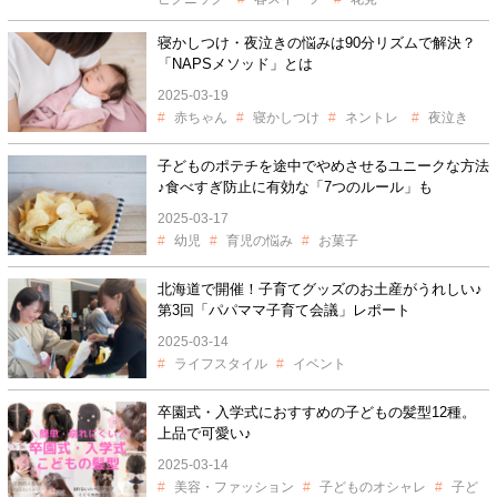
寝かしつけ・夜泣きの悩みは90分リズムで解決？
「NAPSメソッド」とは
2025-03-19
赤ちゃん
寝かしつけ
ネントレ
夜泣き
子どものポテチを途中でやめさせるユニークな方法
♪食べすぎ防止に有効な「7つのルール」も
2025-03-17
幼児
育児の悩み
お菓子
北海道で開催！子育てグッズのお土産がうれしい♪
第3回「パパママ子育て会議」レポート
2025-03-14
ライフスタイル
イベント
卒園式・入学式におすすめの子どもの髪型12種。
上品で可愛い♪
2025-03-14
美容・ファッション
子どものオシャレ
子ど