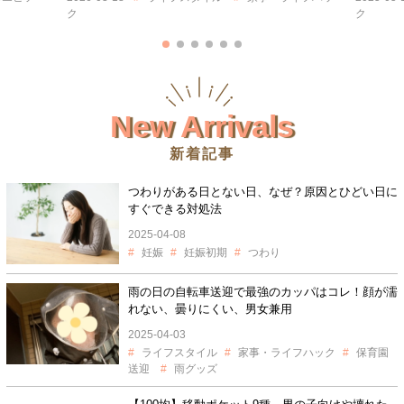
ク
New Arrivals
新着記事
つわりがある日とない日、なぜ？原因とひどい日に
すぐできる対処法
2025-04-08
妊娠
妊娠初期
つわり
雨の日の自転車送迎で最強のカッパはコレ！顔が濡
れない、曇りにくい、男女兼用
2025-04-03
ライフスタイル
家事・ライフハック
保育園
送迎
雨グッズ