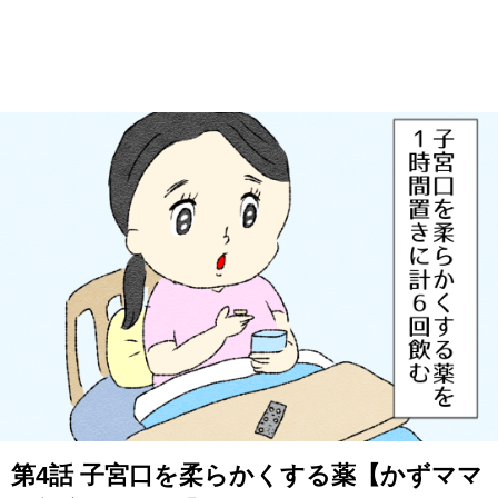
第4話 子宮口を柔らかくする薬【かずママ