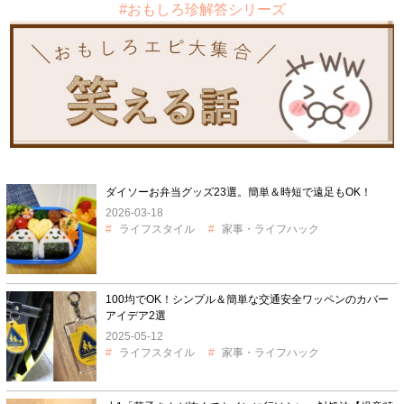
#おもしろ珍解答シリーズ
ダイソーお弁当グッズ23選。簡単＆時短で遠足もOK！
2026-03-18
ライフスタイル
家事・ライフハック
100均でOK！シンプル＆簡単な交通安全ワッペンのカバー
アイデア2選
2025-05-12
ライフスタイル
家事・ライフハック