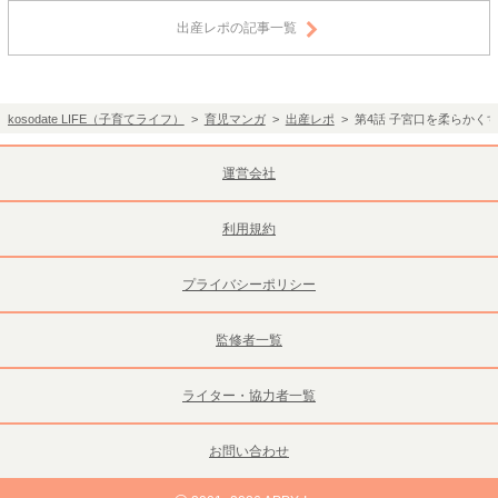
出産レポの記事一覧
kosodate LIFE（子育てライフ）
>
育児マンガ
>
出産レポ
> 第4話 子宮口を柔らかく
運営会社
利用規約
プライバシーポリシー
監修者一覧
ライター・協力者一覧
お問い合わせ