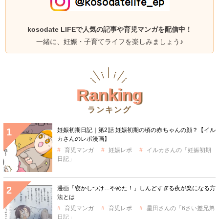
kosodate LIFEで人気の記事や育児マンガを配信中！
一緒に、妊娠・子育てライフを楽しみましょう♪
Ranking
ランキング
妊娠初期日記｜第2話 妊娠初期の頃の赤ちゃんの顔？【イル
カさんのレポ漫画】
育児マンガ
妊娠レポ
イルカさんの「妊娠初期
日記」
漫画「寝かしつけ…やめた！」しんどすぎる夜が楽になる方
法とは
育児マンガ
育児レポ
星田さんの「6さい差兄弟
日記」