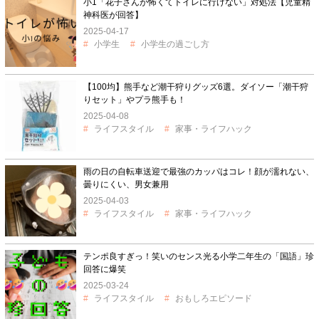
小1「花子さんが怖くてトイレに行けない」対処法【児童精
神科医が回答】
2025-04-17
小学生
小学生の過ごし方
【100均】熊手など潮干狩りグッズ6選。ダイソー「潮干狩
りセット」やプラ熊手も！
2025-04-08
ライフスタイル
家事・ライフハック
雨の日の自転車送迎で最強のカッパはコレ！顔が濡れない、
曇りにくい、男女兼用
2025-04-03
ライフスタイル
家事・ライフハック
テンポ良すぎっ！笑いのセンス光る小学二年生の「国語」珍
回答に爆笑
2025-03-24
ライフスタイル
おもしろエピソード