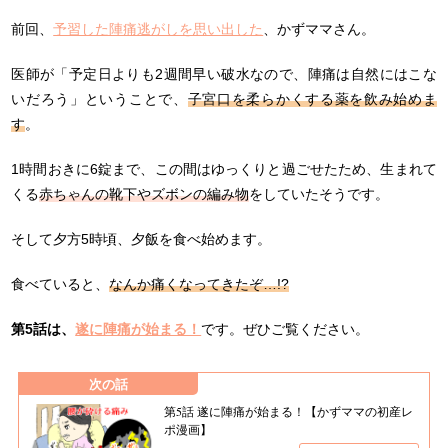
前回、
予習した陣痛逃がしを思い出した
、かずママさん。
医師が「予定日よりも2週間早い破水なので、陣痛は自然にはこな
いだろう」ということで、
子宮口を柔らかくする薬を飲み始めま
す
。
1時間おきに6錠まで、この間はゆっくりと過ごせたため、生まれて
くる
赤ちゃんの靴下やズボンの編み物
をしていたそうです。
そして夕方5時頃、夕飯を食べ始めます。
食べていると、
なんか痛くなってきたぞ…!?
第5話は、
遂に陣痛が始まる！
です。ぜひご覧ください。
次の話
第5話 遂に陣痛が始まる！【かずママの初産レ
ポ漫画】