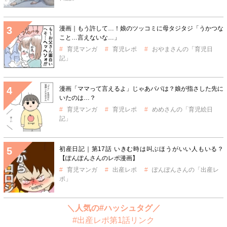
漫画｜もう許して…！娘のツッコミに母タジタジ「うかつな
こと…言えないな…」
育児マンガ
育児レポ
おやまさんの「育児日
記」
漫画「ママって言えるよ」じゃあパパは？娘が指さした先に
いたのは…？
育児マンガ
育児レポ
めめさんの「育児絵日
記」
初産日記｜第17話 いきむ時は叫ぶほうがいい人もいる？
【ぽんぽんさんのレポ漫画】
育児マンガ
出産レポ
ぽんぽんさんの「出産レ
ポ」
＼人気の#ハッシュタグ／
#出産レポ第1話リンク