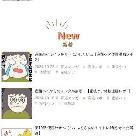
New
新着
産後のイライラをどうにかしたい…【産後ケア体験漫画レポ
2】
2024-10-22
育児マンガ
育児レポ
産後うつ
体験談
産後ケア
産後ハイからのメンタル崩壊…【産後ケア体験漫画レポ1】
2024-10-18
育児マンガ
育児レポ
産後ハイ
産後うつ
体験談
第10話 便秘外来へ【ふくふくさんのトイトレ4年かかった漫
画】