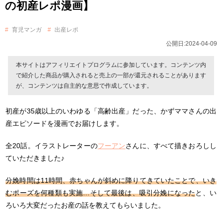
の初産レポ漫画】
育児マンガ
出産レポ
公開日:2024-04-09
本サイトはアフィリエイトプログラムに参加しています。コンテンツ内
で紹介した商品が購入されると売上の一部が還元されることがあります
が、コンテンツは自主的な意思で作成しています。
初産が35歳以上のいわゆる「高齢出産」だった、かずママさんの出
産エピソードを漫画でお届けします。
全20話。イラストレーターの
フーアン
さんに、すべて描きおろしし
ていただきました♪
分娩時間は11時間、赤ちゃんが斜めに降りてきていたことで、いき
むポーズを何種類も実施…そして最後は、吸引分娩になった
と、い
ろいろ大変だったお産の話を教えてもらいました。