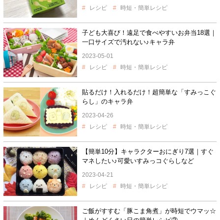
レシピ
時短・簡単レシピ
子ども大喜び！遠足で食べやすいお弁当18選｜
一口サイズで汚れない♪キャラ弁
2023-05-01
レシピ
時短・簡単レシピ
貼るだけ！入れるだけ！超簡単な「すみっこぐ
らし」のキャラ弁
2023-04-26
レシピ
時短・簡単レシピ
【簡単10分】キャラクターおにぎり7選｜すぐ
マネしたい♪可愛いすみっコぐらしなど
2023-04-21
レシピ
時短・簡単レシピ
ご飯がすすむ「豚こま角煮」が時短でウマッ☆