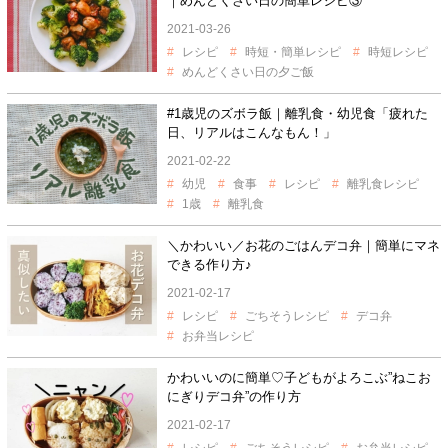
｜めんどくさい日の簡単レシピ③
2021-03-26
レシピ
時短・簡単レシピ
時短レシピ
めんどくさい日の夕ご飯
#1歳児のズボラ飯｜離乳食・幼児食「疲れた
日、リアルはこんなもん！」
2021-02-22
幼児
食事
レシピ
離乳食レシピ
1歳
離乳食
＼かわいい／お花のごはんデコ弁｜簡単にマネ
できる作り方♪
2021-02-17
レシピ
ごちそうレシピ
デコ弁
お弁当レシピ
かわいいのに簡単♡子どもがよろこぶ”ねこお
にぎりデコ弁”の作り方
2021-02-17