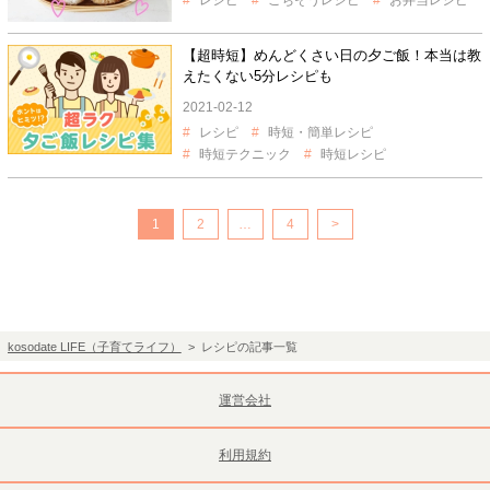
レシピ
ごちそうレシピ
お弁当レシピ
【超時短】めんどくさい日の夕ご飯！本当は教
えたくない5分レシピも
2021-02-12
レシピ
時短・簡単レシピ
時短テクニック
時短レシピ
1
2
…
4
>
kosodate LIFE（子育てライフ）
> レシピの記事一覧
運営会社
利用規約