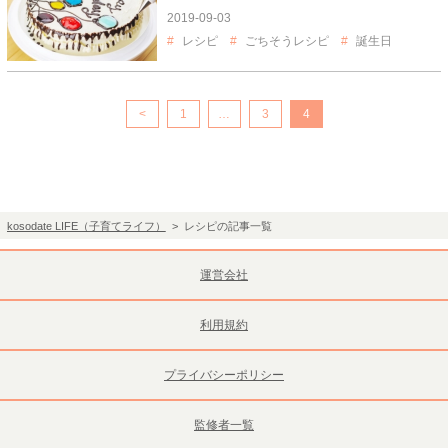
2019-09-03
レシピ
ごちそうレシピ
誕生日
<
1
…
3
4
kosodate LIFE（子育てライフ）
> レシピの記事一覧
運営会社
利用規約
プライバシーポリシー
監修者一覧