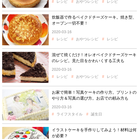
レシピ
おやつレシピ
レシピ
炊飯器で作るベイクドチーズケーキ。焼き型、
オーブン一切不要！
2020-03-16
レシピ
おやつレシピ
レシピ
混ぜて焼くだけ！オレオベイクドチーズケーキ
のレシピ。見た目をかわいくする工夫も
2020-03-16
レシピ
おやつレシピ
レシピ
お家で簡単！写真ケーキの作り方。プリントの
やり方＆写真の選び方。お店での頼み方も
2020-03-16
ライフスタイル
誕生日
イラストケーキを手作りしてみよう！材料は何
が必要？