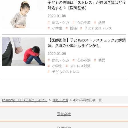
子どもの腹痛は「ストレス」が原因？親はどう
対処する？【医師監修】
2020-01-06
病気・ケガ
心の不調
幼児
小学生
腹痛
子どものストレス
【医師監修】子どものストレスチェックと解消
法。爪噛みや嘔吐もサインかも
2020-01-06
病気・ケガ
心の不調
幼児
小学生
ストレス対策
子どものストレス
kosodate LIFE（子育てライフ）
>
病気・ケガ
> 心の不調の記事一覧
運営会社