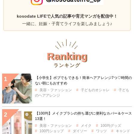
kosodate LIFEで人気の記事や育児マンガを配信中！
一緒に、妊娠・子育てライフを楽しみましょう♪
Ranking
ランキング
【小学生】ボブでもできる！簡単ヘアアレンジ7つ♡時間の
ない朝にもおすすめ
美容・ファッション
子どものオシャレ
子ども
のヘアアレンジ
【100均】メイクブラシの持ち運びに便利なカバー＆ケース
13選！
美容・ファッション
メイク
100均グッズ
100円ショップ
ダイソー
ワッツ
キャンド