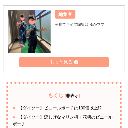
編集者
子育てライフ編集部 ゆかママ
もくじ
非表示
[
]
【ダイソー】ビニールポーチは100個以上!?
【ダイソー】涼しげなマリン柄・花柄のビニール
ポーチ