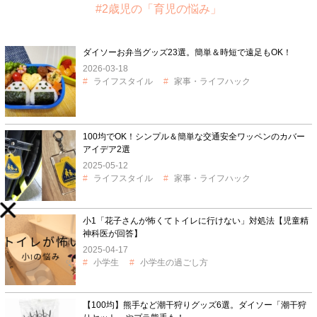
#2歳児の「育児の悩み」
ダイソーお弁当グッズ23選。簡単＆時短で遠足もOK！
2026-03-18
ライフスタイル
家事・ライフハック
100均でOK！シンプル＆簡単な交通安全ワッペンのカバー
アイデア2選
2025-05-12
ライフスタイル
家事・ライフハック
小1「花子さんが怖くてトイレに行けない」対処法【児童精
神科医が回答】
2025-04-17
小学生
小学生の過ごし方
【100均】熊手など潮干狩りグッズ6選。ダイソー「潮干狩