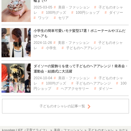
輪まで!?
2025-03-05
美容・ファッション
子どものオシャ
レ
100均グッズ
100円ショップ
ダイソー
ワッツ
セリア
小学生の簡単可愛いモテ髪型17選！ポニーテールやゴムだ
けヘアも
2024-11-26
美容・ファッション
子どものオシャ
レ
小学生
子どものヘアアレンジ
ダイソーの髪飾りを使って子どものヘアアレンジ！発表会・
運動会・結婚式に大活躍
2024-10-04
美容・ファッション
子どものオシャ
レ
100均グッズ
子どものヘアアレンジ
100
円ショップ
ヘアアクセサリー
ダイソー
子どものオシャレの記事一覧
kosodate LIFE（子育てライフ）
>
美容・ファッション
>
子どものオシャレ
> おだん