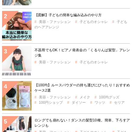
【図解】子どもの簡単な編み込みのやり方
美容・ファッション
子どものオシャレ
子ども
のヘアアレンジ
不器用でもOK！ピアノ発表会の「くるりんぱ髪型」アレン
ジ集
美容・ファッション
子どものオシャレ
【100均】ルースパウダーの持ち運びにぴったり！おすすめ
ケース2選
美容・ファッション
メイク
100均グッズ
100円ショップ
ダイソー
ワッツ
セリア
ロングでも崩れない！ダンスの髪型10種。簡単、下ろすア
レンジも