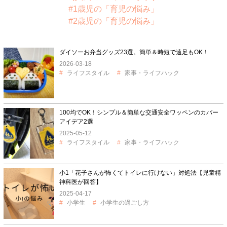
#1歳児の「育児の悩み」
#2歳児の「育児の悩み」
ダイソーお弁当グッズ23選。簡単＆時短で遠足もOK！
2026-03-18
ライフスタイル
家事・ライフハック
100均でOK！シンプル＆簡単な交通安全ワッペンのカバー
アイデア2選
2025-05-12
ライフスタイル
家事・ライフハック
小1「花子さんが怖くてトイレに行けない」対処法【児童精
神科医が回答】
2025-04-17
小学生
小学生の過ごし方