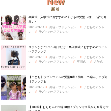
New
新着
卒園式・入学式におすすめの子どもの髪型12種。上品で可
愛い♪
2025-03-14
美容・ファッション
子どものオシャ
レ
子どものヘアアレンジ
リボンがかわいい♪結ぶだけ！卒入学式におすすめのツイン
ヘアアレンジ
2025-03-13
美容・ファッション
子どものオシャ
レ
子どものヘアアレンジ
卒園式
入学式
【こども】ラプンツェルの髪型8選！簡単三つ編み、ボブ向
けアレンジも
2025-03-12
美容・ファッション
子どものオシャ
レ
子どものヘアアレンジ
【100均】おもちゃの指輪10種！プリンセス風から高見え指