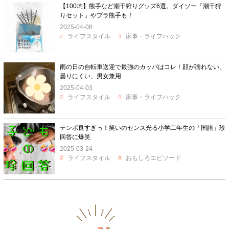
【100均】熊手など潮干狩りグッズ6選。ダイソー「潮干狩
りセット」やプラ熊手も！
2025-04-08
ライフスタイル
家事・ライフハック
雨の日の自転車送迎で最強のカッパはコレ！顔が濡れない、
曇りにくい、男女兼用
2025-04-03
ライフスタイル
家事・ライフハック
テンポ良すぎっ！笑いのセンス光る小学二年生の「国語」珍
回答に爆笑
2025-03-24
ライフスタイル
おもしろエピソード