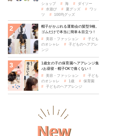
ショップ
海
ダイソー
水遊び
夏グッズ
ワッ
ツ
100均グッズ
帽子がかぶれる運動会の髪型9種。
ゴムだけで本当に簡単＆目立つ！
美容・ファッション
子ども
のオシャレ
子どものヘアアレ
ンジ
1歳女の子の保育園ヘアアレンジ集
♪お昼寝・帽子OKで痛くない！
美容・ファッション
子ども
のオシャレ
1歳
保育園
子どものヘアアレンジ
New