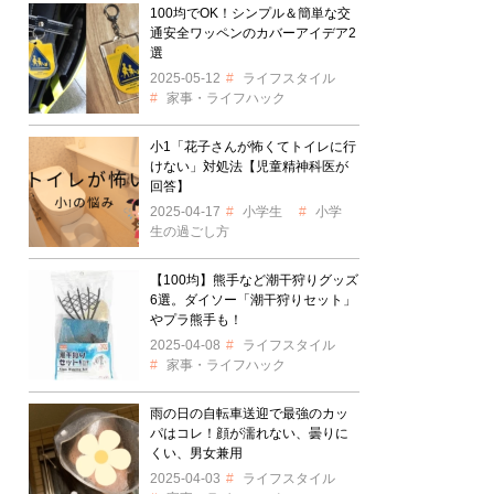
100均でOK！シンプル＆簡単な交
通安全ワッペンのカバーアイデア2
選
2025-05-12
ライフスタイル
家事・ライフハック
小1「花子さんが怖くてトイレに行
けない」対処法【児童精神科医が
回答】
2025-04-17
小学生
小学
生の過ごし方
【100均】熊手など潮干狩りグッズ
6選。ダイソー「潮干狩りセット」
やプラ熊手も！
2025-04-08
ライフスタイル
家事・ライフハック
雨の日の自転車送迎で最強のカッ
パはコレ！顔が濡れない、曇りに
くい、男女兼用
2025-04-03
ライフスタイル