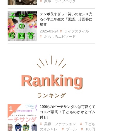
家事・ライフハック
テンポ良すぎっ！笑いのセンス光
る小学二年生の「国語」珍回答に
爆笑
2025-03-24
ライフスタイル
おもしろエピソード
Ranking
ランキング
100均のビーチサンダルは可愛くて
コスパ最高！子どものかかとゴム
付も♪
美容・ファッション
子ども
のオシャレ
プール
100円