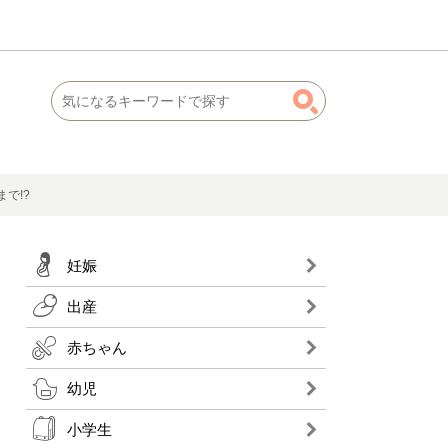
で!?
妊娠
出産
赤ちゃん
幼児
小学生