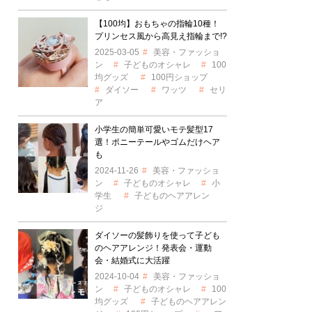
【100均】おもちゃの指輪10種！
プリンセス風から高見え指輪まで!?
2025-03-05
美容・ファッショ
ン
子どものオシャレ
100
均グッズ
100円ショップ
ダイソー
ワッツ
セリ
ア
小学生の簡単可愛いモテ髪型17
選！ポニーテールやゴムだけヘア
も
2024-11-26
美容・ファッショ
ン
子どものオシャレ
小
学生
子どものヘアアレン
ジ
ダイソーの髪飾りを使って子ども
のヘアアレンジ！発表会・運動
会・結婚式に大活躍
2024-10-04
美容・ファッショ
ン
子どものオシャレ
100
均グッズ
子どものヘアアレン