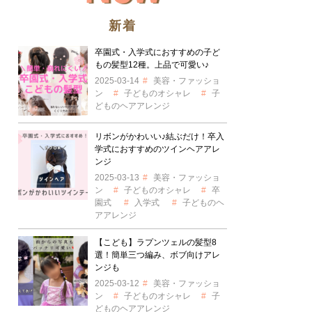
新着
卒園式・入学式におすすめの子ど
もの髪型12種。上品で可愛い♪
2025-03-14
美容・ファッショ
ン
子どものオシャレ
子
どものヘアアレンジ
リボンがかわいい♪結ぶだけ！卒入
学式におすすめのツインヘアアレ
ンジ
2025-03-13
美容・ファッショ
ン
子どものオシャレ
卒
園式
入学式
子どものヘ
アアレンジ
【こども】ラプンツェルの髪型8
選！簡単三つ編み、ボブ向けアレ
ンジも
2025-03-12
美容・ファッショ
ン
子どものオシャレ
子
どものヘアアレンジ