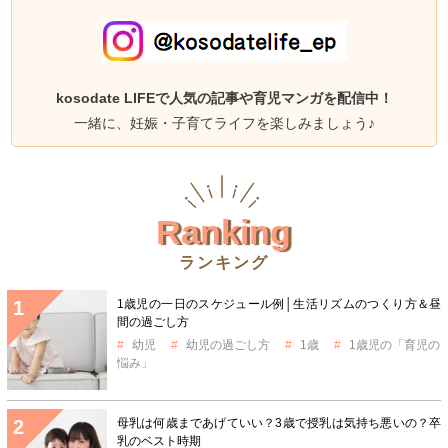
kosodate LIFEで人気の記事や育児マンガを配信中！
一緒に、妊娠・子育てライフを楽しみましょう♪
Ranking
ランキング
1歳児の一日のスケジュール例│生活リズムのつくり方＆昼
間の過ごし方
幼児
幼児の過ごし方
1歳
1歳児の「育児の
悩み」
母乳は何歳まであげていい？3歳で授乳は気持ち悪いの？卒
乳のベスト時期