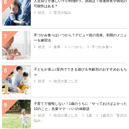
人見知りが激しい子の特徴6つ。原因は？発達障害や病気の
可能性はある？
幼児
育児の悩み
手づかみ食べはいつから？デビュー前の兆候。初期のメニュ
ー＆練習法
幼児
食事
いつから
手づかみ食べ
子どもが喜ぶ♪室内でできる遊び＆年齢別のおすすめおもち
ゃ
幼児
幼児の過ごし方
子育てで後悔しない！1歳のうちに「やっておけばよかった
10のこと」先輩ママ・パパの体験談
幼児
幼児の過ごし方
1歳
1歳児の「育児の
悩み」