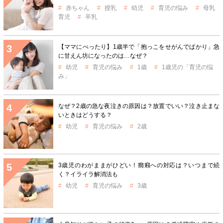
赤ちゃん
授乳
幼児
育児の悩み
母乳
育児
卒乳
【ママにべったり】1歳半で「抱っこをせがんでばかり」急
に甘えん坊になったのは…なぜ？
幼児
育児の悩み
1歳
1歳児の「育児の悩
み」
なぜ？2歳の急な夜泣きの原因は？放置でいい？泣き止まな
いときはどうする？
幼児
育児の悩み
2歳
3歳児のわがままがひどい！癇癪への対応は？いつまで続
く？イライラ解消法も
幼児
育児の悩み
3歳