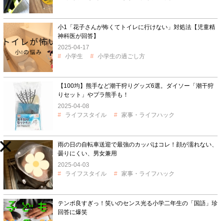
小1「花子さんが怖くてトイレに行けない」対処法【児童精
神科医が回答】
2025-04-17
小学生
小学生の過ごし方
【100均】熊手など潮干狩りグッズ6選。ダイソー「潮干狩
りセット」やプラ熊手も！
2025-04-08
ライフスタイル
家事・ライフハック
雨の日の自転車送迎で最強のカッパはコレ！顔が濡れない、
曇りにくい、男女兼用
2025-04-03
ライフスタイル
家事・ライフハック
テンポ良すぎっ！笑いのセンス光る小学二年生の「国語」珍
回答に爆笑