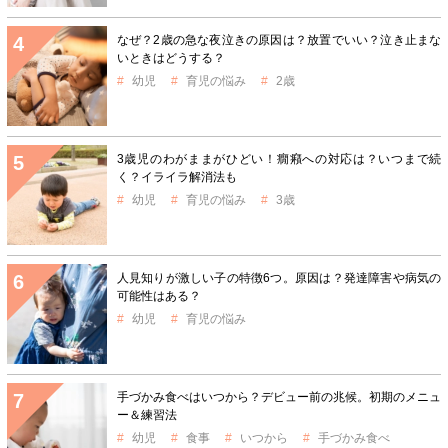
なぜ？2歳の急な夜泣きの原因は？放置でいい？泣き止まな
いときはどうする？
幼児
育児の悩み
2歳
3歳児のわがままがひどい！癇癪への対応は？いつまで続
く？イライラ解消法も
幼児
育児の悩み
3歳
人見知りが激しい子の特徴6つ。原因は？発達障害や病気の
可能性はある？
幼児
育児の悩み
手づかみ食べはいつから？デビュー前の兆候。初期のメニュ
ー＆練習法
幼児
食事
いつから
手づかみ食べ