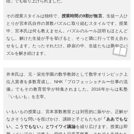
陸」でも取り上げられました。
その授業スタイルは独特で、
授業時間の9割が無言
。生徒一人ひ
とりが宮本氏自作の算数パズルに取り組むスタイルです。授業
中、宮本氏は何も教えません。パズルのルール説明もほとんど
なし。解けた生徒が手を挙げると、そっと隣に行って答え合わ
せをします。たったそれだけ。静寂の中、生徒たちは夢中でパ
ズルを解き続けます。
井本氏は、元・栄光学園の数学教師として数学オリンピック上
位入賞者を多数育成し、NHK『プロフェッショナル〜仕事の流
儀』でもその教育哲学が特集されました。2016年からは私塾
「いもいも」を主宰。
いもいもの授業は、宮本算数教室とは対照的に賑やか。正解が
なさそうな問いを投げかけ、講師と子どもたちが
「ああでもな
い、こうでもない」とワイワイ議論
を繰り広げます。授業は即
興（インプロ）で進み、脱線も日常茶飯事。それでも生徒たち