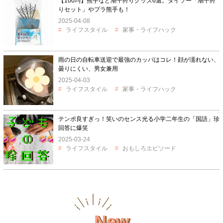
【100均】熊手など潮干狩りグッズ6選。ダイソー「潮干狩
りセット」やプラ熊手も！
2025-04-08
ライフスタイル
家事・ライフハック
雨の日の自転車送迎で最強のカッパはコレ！顔が濡れない、
曇りにくい、男女兼用
2025-04-03
ライフスタイル
家事・ライフハック
テンポ良すぎっ！笑いのセンス光る小学二年生の「国語」珍
回答に爆笑
2025-03-24
ライフスタイル
おもしろエピソード
New