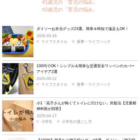
#1歳児の「育児の悩み」
#2歳児の「育児の悩み」
ダイソーお弁当グッズ23選。簡単＆時短で遠足もOK！
2026-03-18
ライフスタイル
家事・ライフハック
100均でOK！シンプル＆簡単な交通安全ワッペンのカバー
アイデア2選
2025-05-12
ライフスタイル
家事・ライフハック
小1「花子さんが怖くてトイレに行けない」対処法【児童精
神科医が回答】
2025-04-17
小学生
小学生の過ごし方