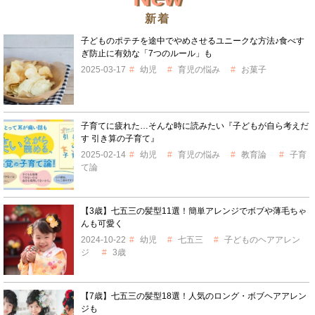
新着
子どものポテチを途中でやめさせるユニークな方法♪食べす
ぎ防止に有効な「7つのルール」も
2025-03-17
幼児
育児の悩み
お菓子
子育てに疲れた…そんな時に読みたい『子どもが自ら考えだ
す 引き算の子育て』
2025-02-14
幼児
育児の悩み
教育論
子育
て論
【3歳】七五三の髪型11選！簡単アレンジでボブや薄毛ちゃ
んも可愛く
2024-10-22
幼児
七五三
子どものヘアアレン
ジ
3歳
【7歳】七五三の髪型18選！人気のロング・ボブヘアアレン
ジも