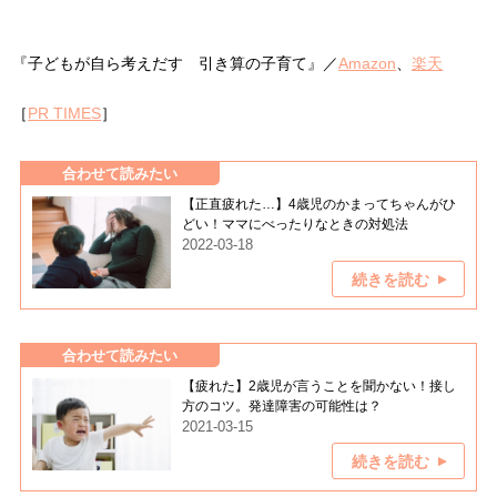
『子どもが自ら考えだす 引き算の子育て』／
Amazon
、
楽天
［
PR TIMES
］
合わせて読みたい
【正直疲れた…】4歳児のかまってちゃんがひ
どい！ママにべったりなときの対処法
2022-03-18
続きを読む
合わせて読みたい
【疲れた】2歳児が言うことを聞かない！接し
方のコツ。発達障害の可能性は？
2021-03-15
続きを読む