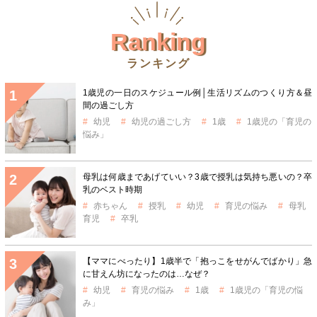
Ranking
ランキング
1歳児の一日のスケジュール例│生活リズムのつくり方＆昼
間の過ごし方
幼児
幼児の過ごし方
1歳
1歳児の「育児の
悩み」
母乳は何歳まであげていい？3歳で授乳は気持ち悪いの？卒
乳のベスト時期
赤ちゃん
授乳
幼児
育児の悩み
母乳
育児
卒乳
【ママにべったり】1歳半で「抱っこをせがんでばかり」急
に甘えん坊になったのは…なぜ？
幼児
育児の悩み
1歳
1歳児の「育児の悩
み」