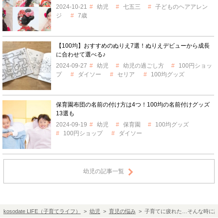
2024-10-21
幼児
七五三
子どものヘアアレン
ジ
7歳
【100均】おすすめのぬりえ7選！ぬりえデビューから成長
に合わせて選べる♪
2024-09-27
幼児
幼児の過ごし方
100円ショッ
プ
ダイソー
セリア
100均グッズ
保育園布団の名前の付け方は4つ！100均の名前付けグッズ
13選も
2024-09-19
幼児
保育園
100均グッズ
100円ショップ
ダイソー
幼児の記事一覧
kosodate LIFE（子育てライフ）
>
幼児
>
育児の悩み
> 子育てに疲れた…そんな時に