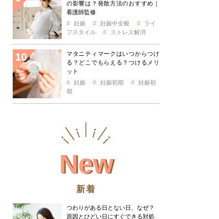
の影響は？発散方法のおすすめ｜
看護師監修
妊娠
妊娠中全般
ライ
フスタイル
ストレス解消
マタニティマークはいつからつけ
る？どこでもらえる？つけるメリ
ット
妊娠
妊娠初期
妊娠初
期
New
新着
つわりがある日とない日、なぜ？
原因とひどい日にすぐできる対処