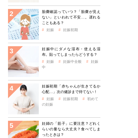
胎嚢確認っていつ？「胎嚢が見え
ない」といわれて不安…。遅れる
こともある？
妊娠
妊娠初期
妊娠中にダメな湿布・使える湿
布。貼ってしまったらどうする？
妊娠
妊娠中全般
妊娠
中
妊娠初期「赤ちゃんが生きてるか
心配…」次の健診まで待てない！
妊娠
妊娠初期
初めて
の妊娠
妊婦の「筋子」に要注意？どれく
らいの量なら大丈夫？食べてしま
ったときは？