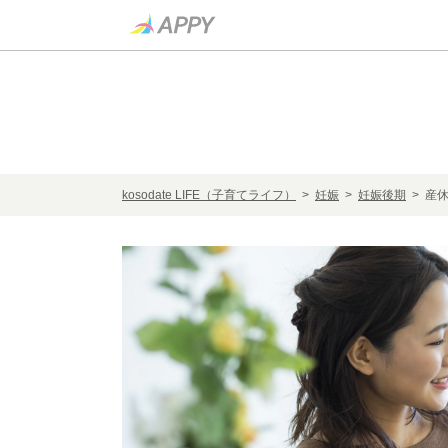
kosodate LIFE（子育てライフ）
>
妊娠
>
妊娠後期
> 産