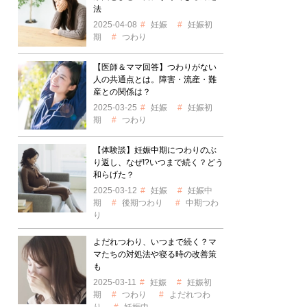
法
2025-04-08
妊娠
妊娠初
期
つわり
【医師＆ママ回答】つわりがない
人の共通点とは。障害・流産・難
産との関係は？
2025-03-25
妊娠
妊娠初
期
つわり
【体験談】妊娠中期につわりのぶ
り返し、なぜ!?いつまで続く？どう
和らげた？
2025-03-12
妊娠
妊娠中
期
後期つわり
中期つわ
り
よだれつわり、いつまで続く？マ
マたちの対処法や寝る時の改善策
も
2025-03-11
妊娠
妊娠初
期
つわり
よだれつわ