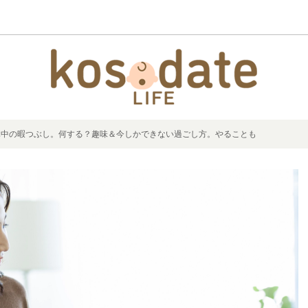
休中の暇つぶし。何する？趣味＆今しかできない過ごし方。やることも