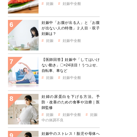
妊娠
妊娠中全般
妊娠中「お腹が出る人」と「お腹
が出ない人の特徴」２人目・双子
妊娠は？
妊娠
妊娠中全般
【医師回答】妊娠中「してはいけ
ない動き」〇×24項目！うつぶせ、
自転車、車など
妊娠
妊娠中全般
妊婦の尿蛋白を下げる方法。予
防・改善のための食事や治療｜医
師監修
妊娠
妊娠中全般
妊娠
中の体調不良
妊娠中のストレス！胎児や母体へ