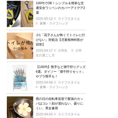
100均でOK！シンプル＆簡単な交
通安全ワッペンのカバーアイデア2
選
2025-05-12
ライフスタイル
家事・ライフハック
小1「花子さんが怖くてトイレに行
けない」対処法【児童精神科医が
回答】
2025-04-17
小学生
小学
生の過ごし方
【100均】熊手など潮干狩りグッズ
6選。ダイソー「潮干狩りセット」
やプラ熊手も！
2025-04-08
ライフスタイル
家事・ライフハック
雨の日の自転車送迎で最強のカッ
パはコレ！顔が濡れない、曇りに
くい、男女兼用
2025-04-03
ライフスタイル