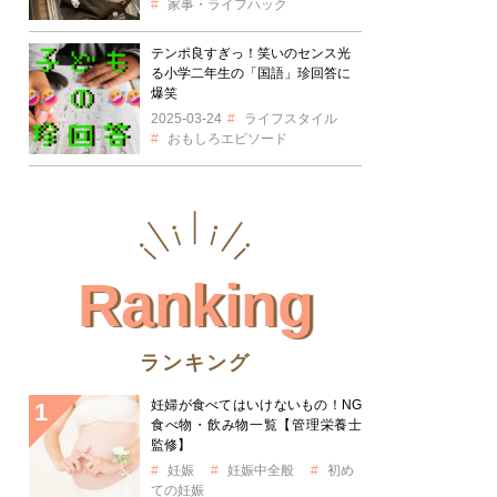
家事・ライフハック
テンポ良すぎっ！笑いのセンス光
る小学二年生の「国語」珍回答に
爆笑
2025-03-24
ライフスタイル
おもしろエピソード
Ranking
ランキング
妊婦が食べてはいけないもの！NG
食べ物・飲み物一覧【管理栄養士
監修】
妊娠
妊娠中全般
初め
ての妊娠