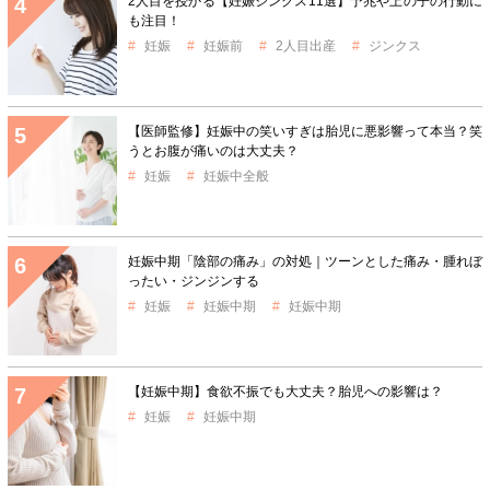
2人目を授かる【妊娠ジンクス11選】予兆や上の子の行動に
も注目！
妊娠
妊娠前
2人目出産
ジンクス
【医師監修】妊娠中の笑いすぎは胎児に悪影響って本当？笑
うとお腹が痛いのは大丈夫？
妊娠
妊娠中全般
妊娠中期「陰部の痛み」の対処｜ツーンとした痛み・腫れぼ
ったい・ジンジンする
妊娠
妊娠中期
妊娠中期
【妊娠中期】食欲不振でも大丈夫？胎児への影響は？
妊娠
妊娠中期