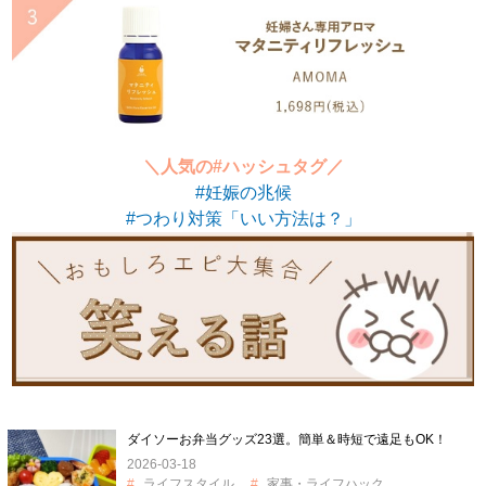
＼人気の#ハッシュタグ／
#妊娠の兆候
#つわり対策「いい方法は？」
ダイソーお弁当グッズ23選。簡単＆時短で遠足もOK！
2026-03-18
ライフスタイル
家事・ライフハック