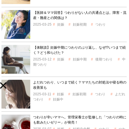
【医師＆ママ回答】つわりがない人の共通点とは。障害・流
産・難産との関係は？
2025-03-25
妊娠
妊娠初期
つわり
【体験談】妊娠中期につわりのぶり返し、なぜ!?いつまで続
く？どう和らげた？
2025-03-12
妊娠
妊娠中期
後期つわり
中
期つわり
よだれつわり、いつまで続く？ママたちの対処法や寝る時の
改善策も
2025-03-11
妊娠
妊娠初期
つわり
よだれ
つわり
妊娠中
つわりが辛いママへ。管理栄養士が監修した「つわりの時に
も飲みたいゼリー」が発売！
2025-03-07
妊娠
妊娠中全般
つわり
つわ