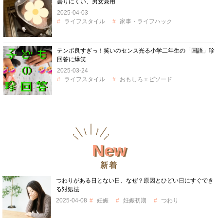
曇りにくい、男女兼用
2025-04-03
ライフスタイル
家事・ライフハック
テンポ良すぎっ！笑いのセンス光る小学二年生の「国語」珍
回答に爆笑
2025-03-24
ライフスタイル
おもしろエピソード
New
新着
つわりがある日とない日、なぜ？原因とひどい日にすぐでき
る対処法
2025-04-08
妊娠
妊娠初期
つわり