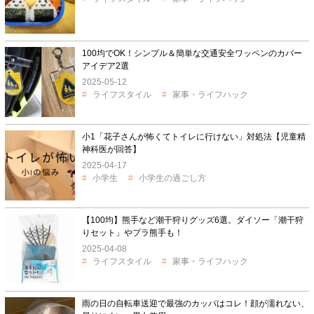
100均でOK！シンプル＆簡単な交通安全ワッペンのカバー
アイデア2選
2025-05-12
ライフスタイル
家事・ライフハック
小1「花子さんが怖くてトイレに行けない」対処法【児童精
神科医が回答】
2025-04-17
小学生
小学生の過ごし方
【100均】熊手など潮干狩りグッズ6選。ダイソー「潮干狩
りセット」やプラ熊手も！
2025-04-08
ライフスタイル
家事・ライフハック
雨の日の自転車送迎で最強のカッパはコレ！顔が濡れない、