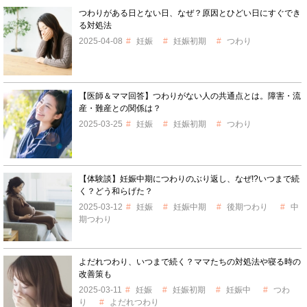
つわりがある日とない日、なぜ？原因とひどい日にすぐでき
る対処法
2025-04-08
妊娠
妊娠初期
つわり
【医師＆ママ回答】つわりがない人の共通点とは。障害・流
産・難産との関係は？
2025-03-25
妊娠
妊娠初期
つわり
【体験談】妊娠中期につわりのぶり返し、なぜ!?いつまで続
く？どう和らげた？
2025-03-12
妊娠
妊娠中期
後期つわり
中
期つわり
よだれつわり、いつまで続く？ママたちの対処法や寝る時の
改善策も
2025-03-11
妊娠
妊娠初期
妊娠中
つわ
り
よだれつわり