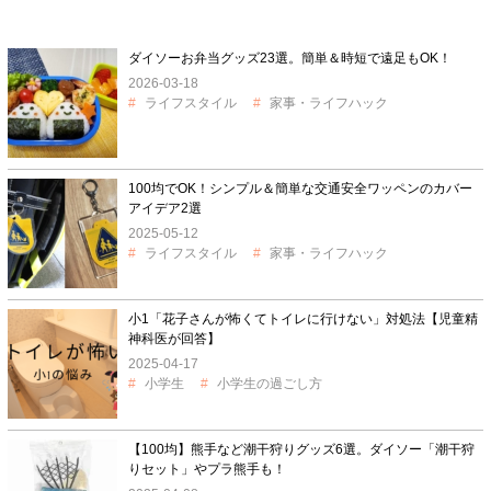
ダイソーお弁当グッズ23選。簡単＆時短で遠足もOK！
2026-03-18
ライフスタイル
家事・ライフハック
100均でOK！シンプル＆簡単な交通安全ワッペンのカバー
アイデア2選
2025-05-12
ライフスタイル
家事・ライフハック
小1「花子さんが怖くてトイレに行けない」対処法【児童精
神科医が回答】
2025-04-17
小学生
小学生の過ごし方
【100均】熊手など潮干狩りグッズ6選。ダイソー「潮干狩
りセット」やプラ熊手も！