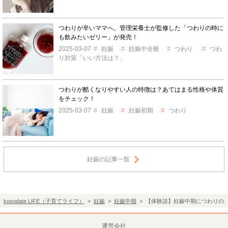
つわりが辛いママへ。管理栄養士が監修した「つわりの時に
も飲みたいゼリー」が発売！
2025-03-07
妊娠
妊娠中全般
つわり
つわ
り対策「いい方法は？」
つわりが酷くなりやすい人の特徴は？あてはまる性格や体質
をチェック！
2025-03-07
妊娠
妊娠初期
つわり
妊娠の記事一覧
kosodate LIFE（子育てライフ）
>
妊娠
>
妊娠中期
> 【体験談】妊娠中期につわりのぶ
運営会社