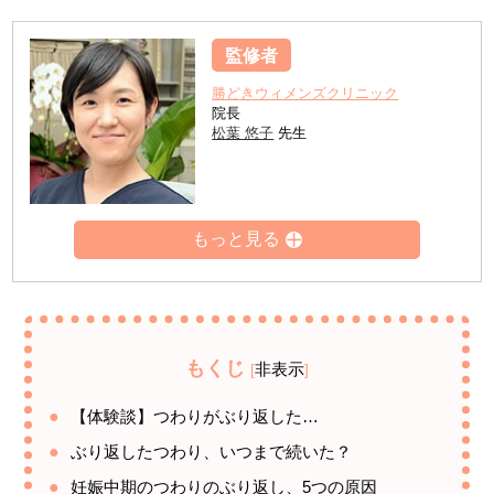
監修者
勝どきウィメンズクリニック
院長
松葉 悠子
先生
もくじ
非表示
[
]
【体験談】つわりがぶり返した…
ぶり返したつわり、いつまで続いた？
妊娠中期のつわりのぶり返し、5つの原因