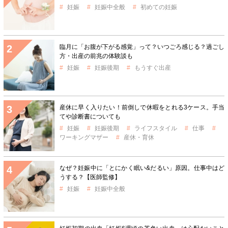
妊娠
妊娠中全般
初めての妊娠
臨月に「お腹が下がる感覚」って？いつごろ感じる？過ごし
方・出産の前兆の体験談も
妊娠
妊娠後期
もうすぐ出産
産休に早く入りたい！前倒しで休暇をとれる3ケース。手当
てや診断書についても
妊娠
妊娠後期
ライフスタイル
仕事
ワーキングマザー
産休・育休
なぜ？妊娠中に「とにかく眠い&だるい」原因。仕事中はど
うする？【医師監修】
妊娠
妊娠中全般