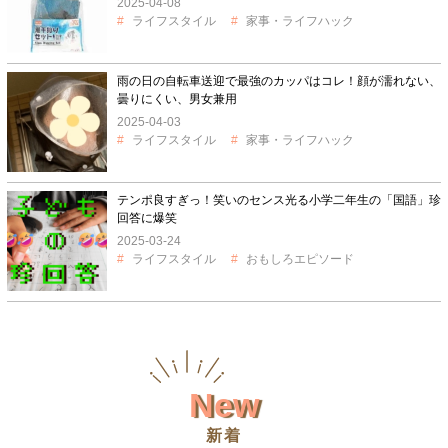
2025-04-08
ライフスタイル
家事・ライフハック
雨の日の自転車送迎で最強のカッパはコレ！顔が濡れない、
曇りにくい、男女兼用
2025-04-03
ライフスタイル
家事・ライフハック
テンポ良すぎっ！笑いのセンス光る小学二年生の「国語」珍
回答に爆笑
2025-03-24
ライフスタイル
おもしろエピソード
New
新着