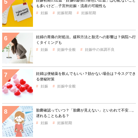
妊娠初期の出血「妊娠6週頃の茶色い出血」は心配ないこと
も多いけど…子宮外妊娠・流産の可能性も
妊娠
妊娠初期
妊娠初期
妊婦の胃痛の対処法。緩和方法と胎児への影響は？病院へ行
くタイミングも
妊娠
妊娠中全般
妊娠中の体調不良
妊婦は便秘薬を飲んでもいい？効かない場合は？今スグでき
る便秘対策
妊娠
妊娠中全般
胎嚢確認っていつ？「胎嚢が見えない」といわれて不安…。
遅れることもある？
妊娠
妊娠初期