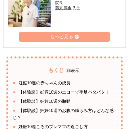
院長
藤東 淳也
先生
もくじ
非表示
[
]
妊娠10週の赤ちゃんの成長
【体験談】妊娠10週のエコーで手足バタバタ！
【体験談】妊娠10週の胎動
【体験談】妊娠10週のお腹の膨らみ方はどんな感
じ？
妊娠10週ころのプレママの過ごし方