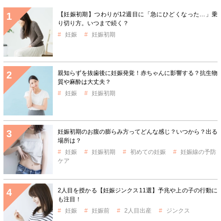
【妊娠初期】つわりが12週目に「急にひどくなった…」乗
り切り方。いつまで続く？
妊娠
妊娠初期
親知らずを抜歯後に妊娠発覚！赤ちゃんに影響する？抗生物
質や麻酔は大丈夫？
妊娠
妊娠初期
妊娠初期のお腹の膨らみ方ってどんな感じ？いつから？出る
場所は？
妊娠
妊娠初期
初めての妊娠
妊娠線の予防
ケア
2人目を授かる【妊娠ジンクス11選】予兆や上の子の行動に
も注目！
妊娠
妊娠前
2人目出産
ジンクス