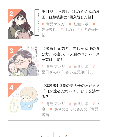
第11話 引っ越し【おなかさんの漫
画・妊娠後期に2回入院した話】
育児マンガ
妊娠レポ
妊娠後期
おなかさんの妊娠日
記
【漫画】兄弟の「赤ちゃん服の選
び方」の違い。2人目のロンパース
卒業は…涙！
育児マンガ
育児レポ
星田さんの「6さい差兄弟日記」
【体験談】3歳の男の子のわがまま
「口が達者だな～！」どう交渉す
る？
育児マンガ
育児レポ
3
歳
あやのこうじさんの「育児
漫画」