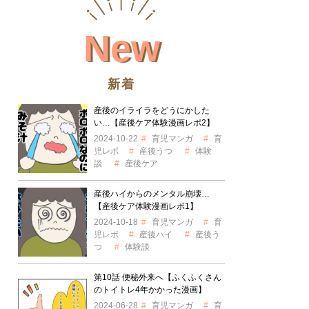
New
新着
産後のイライラをどうにかした
い…【産後ケア体験漫画レポ2】
2024-10-22
育児マンガ
育
児レポ
産後うつ
体験
談
産後ケア
産後ハイからのメンタル崩壊…
【産後ケア体験漫画レポ1】
2024-10-18
育児マンガ
育
児レポ
産後ハイ
産後う
つ
体験談
第10話 便秘外来へ【ふくふくさん
のトイトレ4年かかった漫画】
2024-06-28
育児マンガ
育