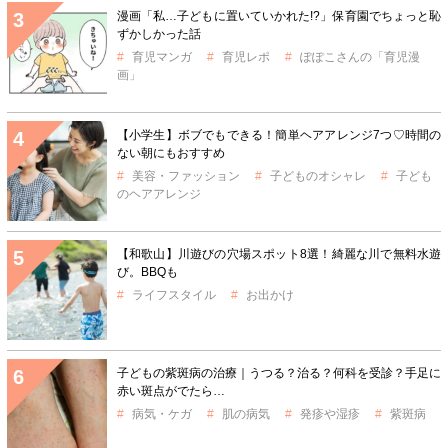
漫画「私…子どもに置いていかれた!?」保育園でちょっと恥
ずかしかった話
育児マンガ
育児レポ
ぽぽこさんの「育児漫
画」
【小学生】ボブでもできる！簡単ヘアアレンジ7つ♡時間の
ない朝にもおすすめ
美容・ファッション
子どものオシャレ
子ども
のヘアアレンジ
【和歌山】川遊びの穴場スポット8選！綺麗な川で無料水遊
び。BBQも
ライフスタイル
お出かけ
子どもの紫斑病の治療｜うつる？治る？何科を受診？手足に
赤い斑点がでたら…
病気・ケガ
肌の病気
発疹や湿疹
紫斑病