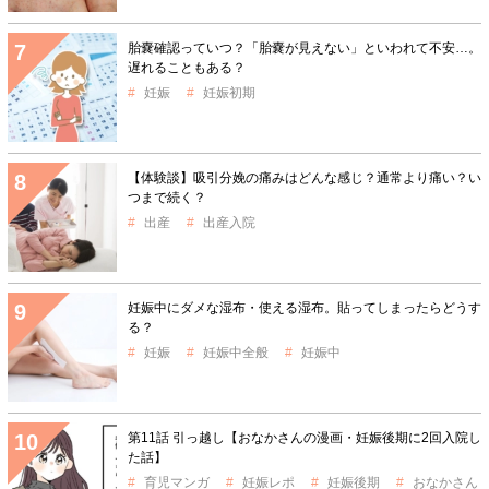
胎嚢確認っていつ？「胎嚢が見えない」といわれて不安…。
遅れることもある？
妊娠
妊娠初期
【体験談】吸引分娩の痛みはどんな感じ？通常より痛い？い
つまで続く？
出産
出産入院
妊娠中にダメな湿布・使える湿布。貼ってしまったらどうす
る？
妊娠
妊娠中全般
妊娠中
第11話 引っ越し【おなかさんの漫画・妊娠後期に2回入院し
た話】
育児マンガ
妊娠レポ
妊娠後期
おなかさん