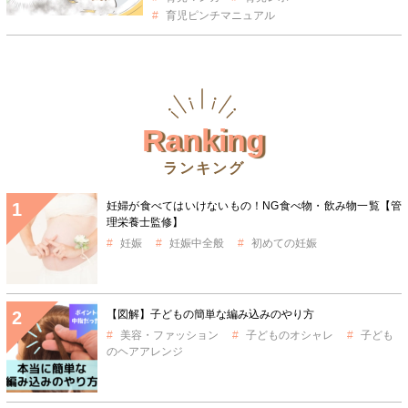
育児ピンチマニュアル
Ranking
ランキング
妊婦が食べてはいけないもの！NG食べ物・飲み物一覧【管
理栄養士監修】
妊娠
妊娠中全般
初めての妊娠
【図解】子どもの簡単な編み込みのやり方
美容・ファッション
子どものオシャレ
子ども
のヘアアレンジ