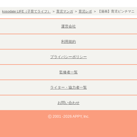
kosodate LIFE（子育てライフ）
>
育児マンガ
>
育児レポ
> 【漫画】育児ピンチマニ
運営会社
利用規約
プライバシーポリシー
監修者一覧
ライター・協力者一覧
お問い合わせ
©
2001 -2026 APPY, Inc.