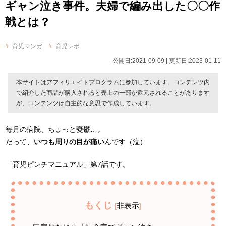
ギャン泣き事件。夫婦で編み出した〇〇作
戦とは？
育児マンガ
育児レポ
公開日:2021-09-09 | 更新日:2023-01-11
本サイトはアフィリエイトプログラムに参加しています。コンテンツ内
で紹介した商品が購入されると売上の一部が還元されることがあります
が、コンテンツは自主的な意思で作成しています。
毎月の病院、ちょっと憂鬱…。
だって、
いつも周りの目が痛い
んです（泣）
「育児ピンチマニュアル」第7話です。
もくじ
非表示
[
]