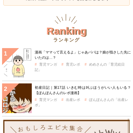
Ranking
ランキング
漫画「ママって言えるよ」じゃあパパは？娘が指さした先に
いたのは…？
育児マンガ
育児レポ
めめさんの「育児絵日
記」
初産日記｜第17話 いきむ時は叫ぶほうがいい人もいる？
【ぽんぽんさんのレポ漫画】
育児マンガ
出産レポ
ぽんぽんさんの「出産レ
ポ」