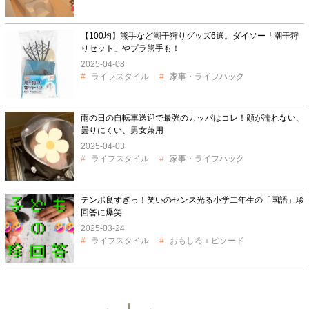
【100均】熊手など潮干狩りグッズ6選。ダイソー「潮干狩
りセット」やプラ熊手も！
2025-04-08
ライフスタイル
家事・ライフハック
雨の日の自転車送迎で最強のカッパはコレ！顔が濡れない、
曇りにくい、男女兼用
2025-04-03
ライフスタイル
家事・ライフハック
テンポ良すぎっ！笑いのセンス光る小学二年生の「国語」珍
回答に爆笑
2025-03-24
ライフスタイル
おもしろエピソード