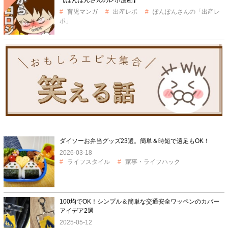
育児マンガ
出産レポ
ぽんぽんさんの「出産レ
ポ」
ダイソーお弁当グッズ23選。簡単＆時短で遠足もOK！
2026-03-18
ライフスタイル
家事・ライフハック
100均でOK！シンプル＆簡単な交通安全ワッペンのカバー
アイデア2選
2025-05-12