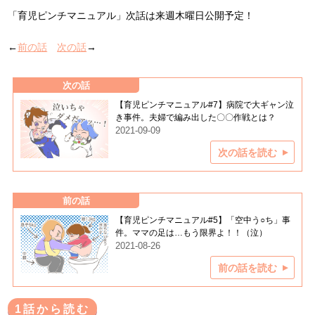
「育児ピンチマニュアル」次話は来週木曜日公開予定！
←
前の話
次の話
→
次の話
【育児ピンチマニュアル#7】病院で大ギャン泣
き事件。夫婦で編み出した〇〇作戦とは？
2021-09-09
次の話を読む
前の話
【育児ピンチマニュアル#5】「空中う○ち」事
件。ママの足は…もう限界よ！！（泣）
2021-08-26
前の話を読む
1話から読む