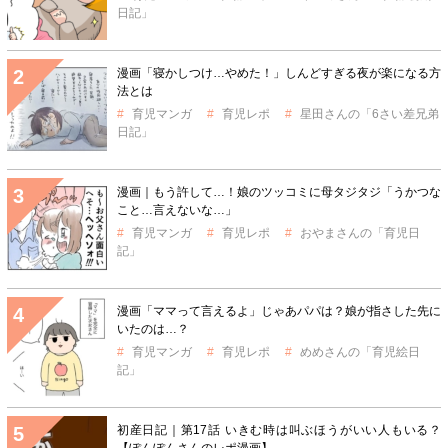
日記」
漫画「寝かしつけ…やめた！」しんどすぎる夜が楽になる方
法とは
育児マンガ
育児レポ
星田さんの「6さい差兄弟
日記」
漫画｜もう許して…！娘のツッコミに母タジタジ「うかつな
こと…言えないな…」
育児マンガ
育児レポ
おやまさんの「育児日
記」
漫画「ママって言えるよ」じゃあパパは？娘が指さした先に
いたのは…？
育児マンガ
育児レポ
めめさんの「育児絵日
記」
初産日記｜第17話 いきむ時は叫ぶほうがいい人もいる？
【ぽんぽんさんのレポ漫画】