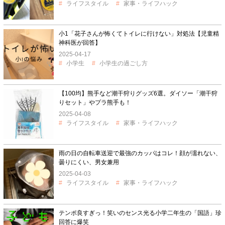
ライフスタイル
家事・ライフハック
小1「花子さんが怖くてトイレに行けない」対処法【児童精
神科医が回答】
2025-04-17
小学生
小学生の過ごし方
【100均】熊手など潮干狩りグッズ6選。ダイソー「潮干狩
りセット」やプラ熊手も！
2025-04-08
ライフスタイル
家事・ライフハック
雨の日の自転車送迎で最強のカッパはコレ！顔が濡れない、
曇りにくい、男女兼用
2025-04-03
ライフスタイル
家事・ライフハック
テンポ良すぎっ！笑いのセンス光る小学二年生の「国語」珍
回答に爆笑