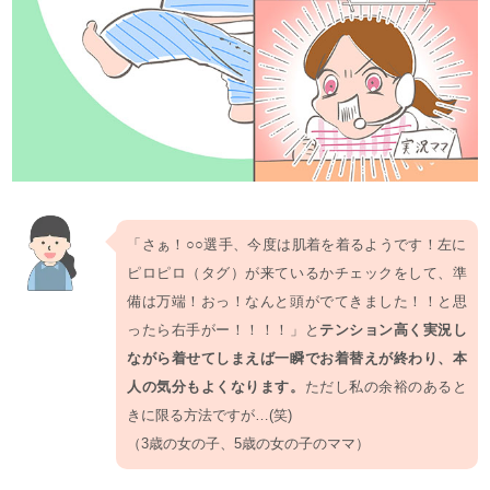
「さぁ！○○選手、今度は肌着を着るようです！左に
ピロピロ（タグ）が来ているかチェックをして、準
備は万端！おっ！なんと頭がでてきました！！と思
ったら右手がー！！！！」と
テンション高く実況し
ながら着せてしまえば一瞬でお着替えが終わり、本
人の気分もよくなります。
ただし私の余裕のあると
きに限る方法ですが…(笑)
（3歳の女の子、5歳の女の子のママ）