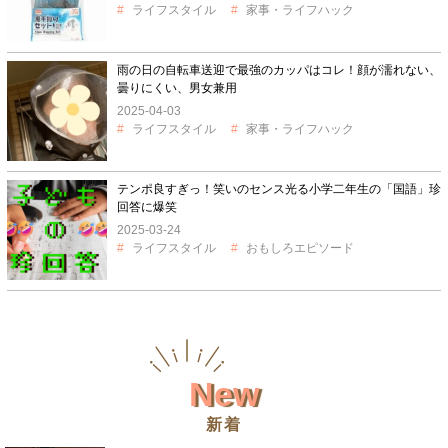
ライフスタイル
家事・ライフハック
雨の日の自転車送迎で最強のカッパはコレ！顔が濡れない、
曇りにくい、男女兼用
2025-04-03
ライフスタイル
家事・ライフハック
テンポ良すぎっ！笑いのセンス光る小学二年生の「国語」珍
回答に爆笑
2025-03-24
ライフスタイル
おもしろエピソード
New
新着