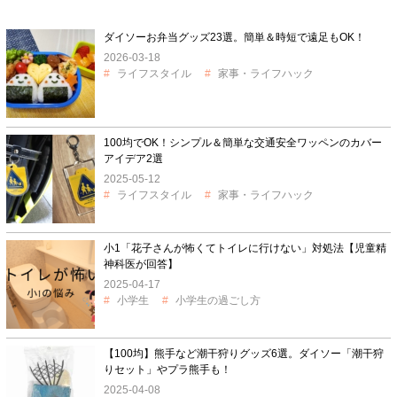
ダイソーお弁当グッズ23選。簡単＆時短で遠足もOK！
2026-03-18
ライフスタイル
家事・ライフハック
100均でOK！シンプル＆簡単な交通安全ワッペンのカバー
アイデア2選
2025-05-12
ライフスタイル
家事・ライフハック
小1「花子さんが怖くてトイレに行けない」対処法【児童精
神科医が回答】
2025-04-17
小学生
小学生の過ごし方
【100均】熊手など潮干狩りグッズ6選。ダイソー「潮干狩
りセット」やプラ熊手も！
2025-04-08