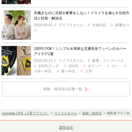
共働きなのに旦那が家事をしない！イライラを減らす分担方
法と対策・解決法
2025-09-01
ライフスタイル
夫婦の話
家事のコ
ツ
100均でOK！シンプル＆簡単な交通安全ワッペンのカバー
アイデア2選
2025-05-12
ライフスタイル
家事・ライフハック
100均グッズ
100均
ダイソー
小一
小学一年生
新一年生
入学
収納・保存法の記事一覧
kosodate LIFE（子育てライフ）
>
ライフスタイル
>
収納・保存法
> 哺乳瓶ブラシ収
運営会社