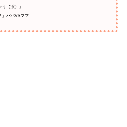
ゃう（涙）」
」パパVSママ