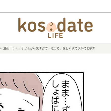
> 漫画「うぅ…子どもが可愛すぎて…泣ける」愛しすぎて涙がでる瞬間