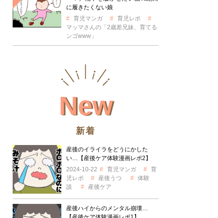
に履きたくない娘
育児マンガ
育児レポ
マッマさんの「2歳差兄妹、育てる
ンゴwww」
New
新着
産後のイライラをどうにかした
い…【産後ケア体験漫画レポ2】
2024-10-22
育児マンガ
育
児レポ
産後うつ
体験
談
産後ケア
産後ハイからのメンタル崩壊…
【産後ケア体験漫画レポ1】