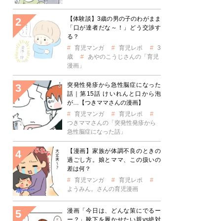
【体験談】3歳の男の子のわがまま
「口が達者だな～！」どう交渉す
る？
育児マンガ
育児レポ
3
歳
あやのこうじさんの「育児
漫画」
突発性発疹から急性脳症になった
話｜第15話 けいれんと口から泡
が…【つきママさんの漫画】
育児マンガ
育児レポ
つきママさんの「突発性発疹から
急性脳症になった話」
【漫画】家族が体調不良のときの
過ごし方。娘とママ、この扱いの
差は何？
育児マンガ
育児レポ
ようみん。さんの育児漫画
漫画「今日は、どんな策にでるー
ー？」靴下を履かせたい親vs絶対