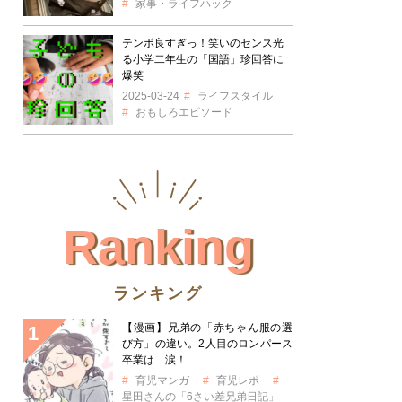
家事・ライフハック
テンポ良すぎっ！笑いのセンス光
る小学二年生の「国語」珍回答に
爆笑
2025-03-24
ライフスタイル
おもしろエピソード
Ranking
ランキング
【漫画】兄弟の「赤ちゃん服の選
び方」の違い。2人目のロンパース
卒業は…涙！
育児マンガ
育児レポ
星田さんの「6さい差兄弟日記」