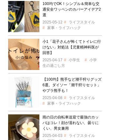
100均でOK！シンプル＆簡単な交
通安全ワッペンのカバーアイデア2
選
2025-05-12
ライフスタイル
家事・ライフハック
小1「花子さんが怖くてトイレに行
けない」対処法【児童精神科医が
回答】
2025-04-17
小学生
小学
生の過ごし方
【100均】熊手など潮干狩りグッズ
6選。ダイソー「潮干狩りセット」
やプラ熊手も！
2025-04-08
ライフスタイル
家事・ライフハック
雨の日の自転車送迎で最強のカッ
パはコレ！顔が濡れない、曇りに
くい、男女兼用
2025-04-03
ライフスタイル