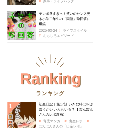
家事・ライフハック
テンポ良すぎっ！笑いのセンス光
る小学二年生の「国語」珍回答に
爆笑
2025-03-24
ライフスタイル
おもしろエピソード
Ranking
ランキング
初産日記｜第17話 いきむ時は叫ぶ
ほうがいい人もいる？【ぽんぽん
さんのレポ漫画】
育児マンガ
出産レポ
ぽんぽんさんの「出産レポ」