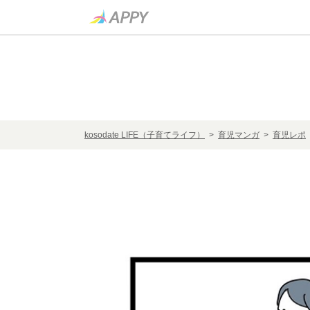
kosodate LIFE（子育てライフ）
>
育児マンガ
>
育児レポ