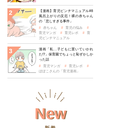
【漫画】育児ピンチマニュアル#8
風呂上がりの災厄！裸の赤ちゃん
の「悲しすぎる事件」
赤ちゃん
育児の悩み
育児マンガ
育児レポ
育
児ピンチマニュアル
漫画「私…子どもに置いていかれ
た!?」保育園でちょっと恥ずかしか
った話
育児マンガ
育児レポ
ぽぽこさんの「育児漫画」
New