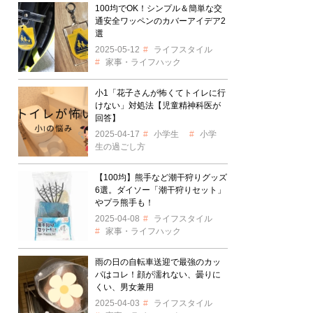
100均でOK！シンプル＆簡単な交
通安全ワッペンのカバーアイデア2
選
2025-05-12
ライフスタイル
家事・ライフハック
小1「花子さんが怖くてトイレに行
けない」対処法【児童精神科医が
回答】
2025-04-17
小学生
小学
生の過ごし方
【100均】熊手など潮干狩りグッズ
6選。ダイソー「潮干狩りセット」
やプラ熊手も！
2025-04-08
ライフスタイル
家事・ライフハック
雨の日の自転車送迎で最強のカッ
パはコレ！顔が濡れない、曇りに
くい、男女兼用
2025-04-03
ライフスタイル