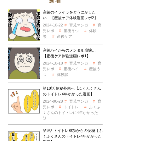
新着
産後のイライラをどうにかした
い…【産後ケア体験漫画レポ2】
2024-10-22
育児マンガ
育
児レポ
産後うつ
体験
談
産後ケア
産後ハイからのメンタル崩壊…
【産後ケア体験漫画レポ1】
2024-10-18
育児マンガ
育
児レポ
産後ハイ
産後う
つ
体験談
第10話 便秘外来へ【ふくふくさん
のトイトレ4年かかった漫画】
2024-06-28
育児マンガ
育
児レポ
トイトレ
ふくふ
くさんのトイトレに4年かかった
話
第9話 トイトレ成功からの便秘【ふ
くふくさんのトイトレ4年かかった