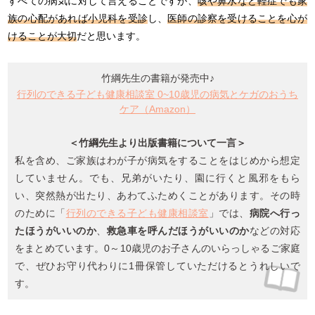
すべての病気に対して言えることですが、
咳や鼻水など軽症でも家
族の心配があれば小児科を受診
し、
医師の診察を受けることを心が
けることが大切
だと思います。
竹綱先生の書籍が発売中♪
行列のできる子ども健康相談室 0~10歳児の病気とケガのおうち
ケア（Amazon）
＜竹綱先生より出版書籍について一言＞
私を含め、ご家族はわが子が病気をすることをはじめから想定
していません。でも、兄弟がいたり、園に行くと風邪をもら
い、突然熱が出たり、あわてふためくことがあります。その時
のために「
行列のできる子ども健康相談室
」では、
病院へ行っ
たほうがいいのか
、
救急車を呼んだほうがいいのか
などの対応
をまとめています。0～10歳児のお子さんのいらっしゃるご家庭
で、ぜひお守り代わりに1冊保管していただけるとうれしいで
す。