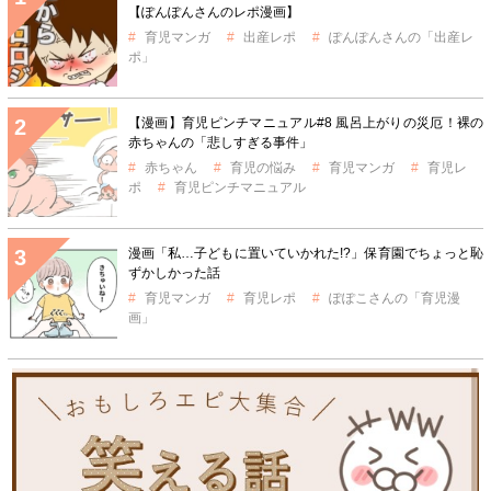
【ぽんぽんさんのレポ漫画】
育児マンガ
出産レポ
ぽんぽんさんの「出産レ
ポ」
【漫画】育児ピンチマニュアル#8 風呂上がりの災厄！裸の
赤ちゃんの「悲しすぎる事件」
赤ちゃん
育児の悩み
育児マンガ
育児レ
ポ
育児ピンチマニュアル
漫画「私…子どもに置いていかれた!?」保育園でちょっと恥
ずかしかった話
育児マンガ
育児レポ
ぽぽこさんの「育児漫
画」