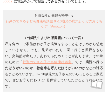
8000
）
に電話をかけて相談してみるのもよいでしょう。
竹綱先生の書籍が発売中♪
行列のできる子ども健康相談室 0~10歳児の病気とケガのおうち
ケア（Amazon）
＜竹綱先生より出版書籍について一言＞
私を含め、ご家族はわが子が病気をすることをはじめから想定
していません。でも、兄弟がいたり、園に行くと風邪をもら
い、突然熱が出たり、あわてふためくことがあります。その時
のために「
行列のできる子ども健康相談室
」では、
病院へ行っ
たほうがいいのか
、
救急車を呼んだほうがいいのか
などの対応
をまとめています。0～10歳児のお子さんのいらっしゃるご家庭
で、ぜひお守り代わりに1冊保管していただけるとうれしいで
す。