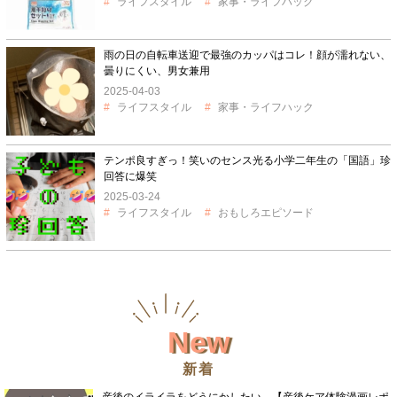
ライフスタイル
家事・ライフハック
雨の日の自転車送迎で最強のカッパはコレ！顔が濡れない、
曇りにくい、男女兼用
2025-04-03
ライフスタイル
家事・ライフハック
テンポ良すぎっ！笑いのセンス光る小学二年生の「国語」珍
回答に爆笑
2025-03-24
ライフスタイル
おもしろエピソード
New
新着
産後のイライラをどうにかしたい…【産後ケア体験漫画レポ