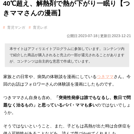
40℃超え、解熱剤で熱が下がり一眠り【つ
きママさんの漫画】
育児マンガ
育児レポ
公開日:2023-07-18 | 更新日:2023-12-21
本サイトはアフィリエイトプログラムに参加しています。コンテンツ内
で紹介した商品が購入されると売上の一部が還元されることがあります
が、コンテンツは自主的な意思で作成しています。
家族との日常や、病気の体験談を漫画にしている
つきママ
さん。
今
回のお話はフォロワーさんの体験談を漫画にしたものです。
つきママさん自身も含め、
「突発性発疹は誰でもなるし、数日で問
題なく治るもの」と思っているパパ・ママも多い
のではないでしょ
うか。
そうではないということ、また、子どもは高熱が出た時は合併症を
伴う可能性があることなどを、読んで気づかせてくれました。