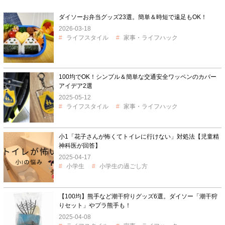
ダイソーお弁当グッズ23選。簡単＆時短で遠足もOK！
2026-03-18
ライフスタイル
家事・ライフハック
100均でOK！シンプル＆簡単な交通安全ワッペンのカバー
アイデア2選
2025-05-12
ライフスタイル
家事・ライフハック
小1「花子さんが怖くてトイレに行けない」対処法【児童精
神科医が回答】
2025-04-17
小学生
小学生の過ごし方
【100均】熊手など潮干狩りグッズ6選。ダイソー「潮干狩
りセット」やプラ熊手も！
2025-04-08