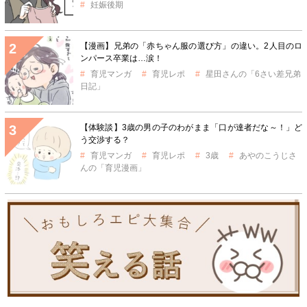
妊娠後期
【漫画】兄弟の「赤ちゃん服の選び方」の違い。2人目のロ
ンパース卒業は…涙！
育児マンガ
育児レポ
星田さんの「6さい差兄弟
日記」
【体験談】3歳の男の子のわがまま「口が達者だな～！」ど
う交渉する？
育児マンガ
育児レポ
3歳
あやのこうじさ
んの「育児漫画」