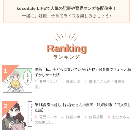
kosodate LIFEで人気の記事や育児マンガを配信中！
一緒に、妊娠・子育てライフを楽しみましょう♪
Ranking
ランキング
漫画「私…子どもに置いていかれた!?」保育園でちょっと恥
ずかしかった話
育児マンガ
育児レポ
ぽぽこさんの「育児漫
画」
第11話 引っ越し【おなかさんの漫画・妊娠後期に2回入院し
た話】
育児マンガ
妊娠レポ
妊娠後期
おなかさん
の妊娠日記