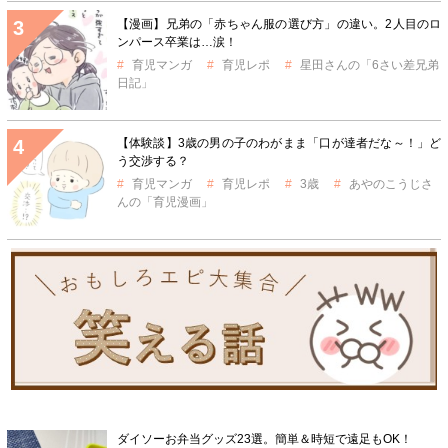
【漫画】兄弟の「赤ちゃん服の選び方」の違い。2人目のロ
ンパース卒業は…涙！
育児マンガ
育児レポ
星田さんの「6さい差兄弟
日記」
【体験談】3歳の男の子のわがまま「口が達者だな～！」ど
う交渉する？
育児マンガ
育児レポ
3歳
あやのこうじさ
んの「育児漫画」
ダイソーお弁当グッズ23選。簡単＆時短で遠足もOK！