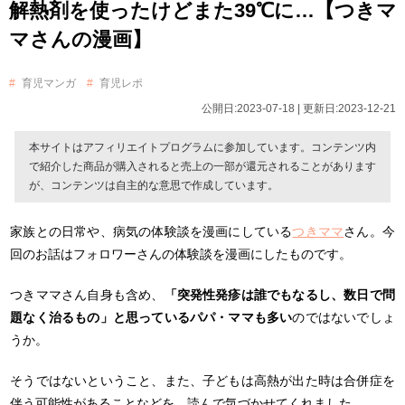
解熱剤を使ったけどまた39℃に…【つきマ
マさんの漫画】
育児マンガ
育児レポ
公開日:2023-07-18 | 更新日:2023-12-21
本サイトはアフィリエイトプログラムに参加しています。コンテンツ内
で紹介した商品が購入されると売上の一部が還元されることがあります
が、コンテンツは自主的な意思で作成しています。
家族との日常や、病気の体験談を漫画にしている
つきママ
さん。
今
回のお話はフォロワーさんの体験談を漫画にしたものです。
つきママさん自身も含め、
「突発性発疹は誰でもなるし、数日で問
題なく治るもの」と思っているパパ・ママも多い
のではないでしょ
うか。
そうではないということ、また、子どもは高熱が出た時は合併症を
伴う可能性があることなどを、読んで気づかせてくれました。