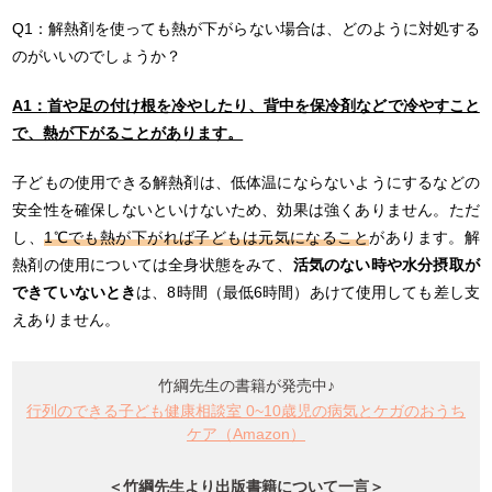
Q1：解熱剤を使っても熱が下がらない場合は、どのように対処する
のがいいのでしょうか？
A1：
首や足の付け根を冷やしたり、背中を保冷剤などで冷やすこと
で、熱が下がることがあります。
子どもの使用できる解熱剤は、低体温にならないようにするなどの
安全性を確保しないといけないため、効果は強くありません。ただ
し、
1℃でも熱が下がれば子どもは元気になること
があります。解
熱剤の使用については全身状態をみて、
活気のない時や水分摂取が
できていないとき
は、8時間（最低6時間）あけて使用しても差し支
えありません。
竹綱先生の書籍が発売中♪
行列のできる子ども健康相談室 0~10歳児の病気とケガのおうち
ケア（Amazon）
＜竹綱先生より出版書籍について一言＞