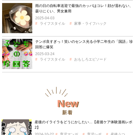
雨の日の自転車送迎で最強のカッパはコレ！顔が濡れない、
曇りにくい、男女兼用
2025-04-03
ライフスタイル
家事・ライフハック
テンポ良すぎっ！笑いのセンス光る小学二年生の「国語」珍
回答に爆笑
2025-03-24
ライフスタイル
おもしろエピソード
New
新着
産後のイライラをどうにかしたい…【産後ケア体験漫画レポ
2】
2024-10-22
育児マンガ
育児レポ
産後うつ