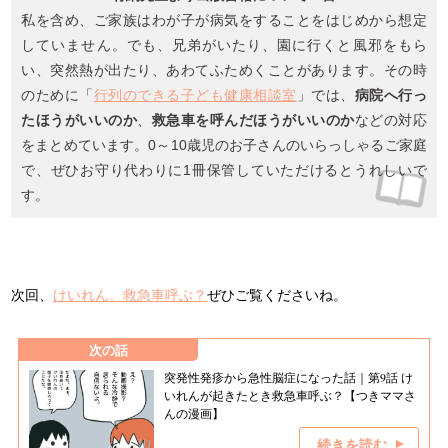
私を含め、ご家族はわが子が病気をすることをはじめから想定
していません。でも、兄弟がいたり、園に行くと風邪をもら
い、突然熱が出たり、あわてふためくことがあります。その時
のために「
行列のできる子ども健康相談室
」では、
病院へ行っ
たほうがいいのか
、
救急車を呼んだほうがいいのか
などの対応
をまとめています。0～10歳児のお子さんのいらっしゃるご家庭
で、ぜひお守り代わりに1冊保管していただけるとうれしいで
す。
次回、
けいれん、救急車呼ぶ？
ぜひご覧くださいね。
次の話
突発性発疹から急性脳症になった話｜第9話 け
いれんが起きたとき救急車呼ぶ？【つきママさ
んの漫画】
続きを読む