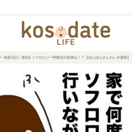
> 初産日記｜第8話 ソフロロジー呼吸法の効果は！？【ぽんぽんさんのレポ漫画】