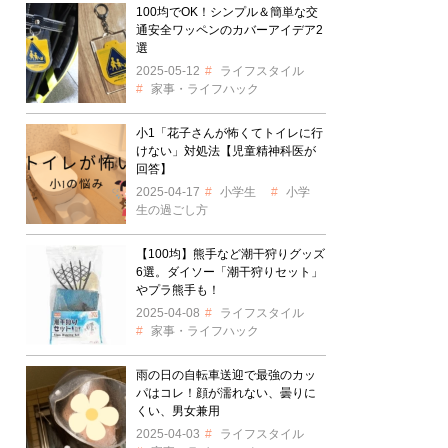
100均でOK！シンプル＆簡単な交
通安全ワッペンのカバーアイデア2
選
2025-05-12
ライフスタイル
家事・ライフハック
小1「花子さんが怖くてトイレに行
けない」対処法【児童精神科医が
回答】
2025-04-17
小学生
小学
生の過ごし方
【100均】熊手など潮干狩りグッズ
6選。ダイソー「潮干狩りセット」
やプラ熊手も！
2025-04-08
ライフスタイル
家事・ライフハック
雨の日の自転車送迎で最強のカッ
パはコレ！顔が濡れない、曇りに
くい、男女兼用
2025-04-03
ライフスタイル