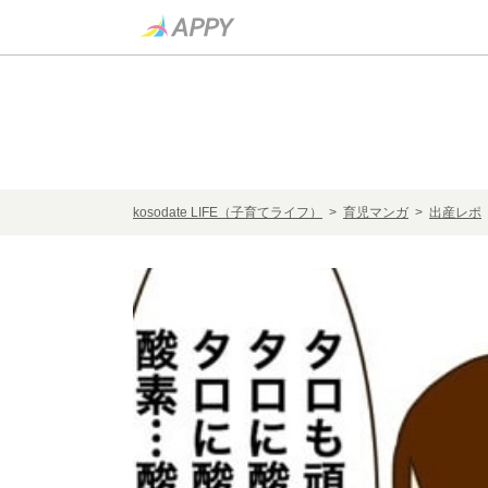
kosodate LIFE（子育てライフ）
>
育児マンガ
>
出産レポ