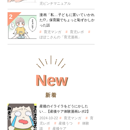
児ピンチマニュアル
漫画「私…子どもに置いていかれ
た!?」保育園でちょっと恥ずかしか
った話
育児マンガ
育児レポ
ぽぽこさんの「育児漫画」
New
新着
産後のイライラをどうにかした
い…【産後ケア体験漫画レポ2】
2024-10-22
育児マンガ
育
児レポ
産後うつ
体験
談
産後ケア