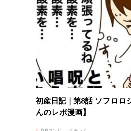
初産日記｜第8話 ソフロ
んのレポ漫画】
育児マンガ
出産レポ