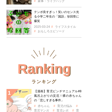
家事・ライフハック
テンポ良すぎっ！笑いのセンス光
る小学二年生の「国語」珍回答に
爆笑
2025-03-24
ライフスタイル
おもしろエピソード
Ranking
ランキング
【漫画】育児ピンチマニュアル#8
風呂上がりの災厄！裸の赤ちゃん
の「悲しすぎる事件」
赤ちゃん
育児の悩み
育児マンガ
育児レポ
育