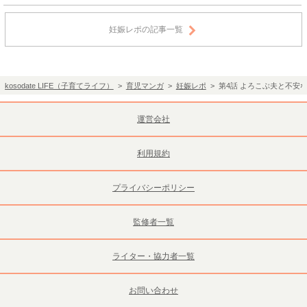
妊娠レポの記事一覧
kosodate LIFE（子育てライフ）
>
育児マンガ
>
妊娠レポ
> 第4話 よろこぶ夫と不安
運営会社
利用規約
プライバシーポリシー
監修者一覧
ライター・協力者一覧
お問い合わせ