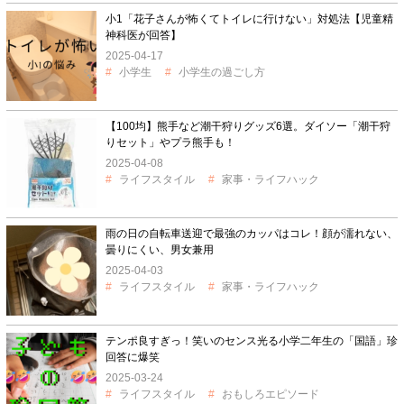
小1「花子さんが怖くてトイレに行けない」対処法【児童精
神科医が回答】
2025-04-17
小学生
小学生の過ごし方
【100均】熊手など潮干狩りグッズ6選。ダイソー「潮干狩
りセット」やプラ熊手も！
2025-04-08
ライフスタイル
家事・ライフハック
雨の日の自転車送迎で最強のカッパはコレ！顔が濡れない、
曇りにくい、男女兼用
2025-04-03
ライフスタイル
家事・ライフハック
テンポ良すぎっ！笑いのセンス光る小学二年生の「国語」珍
回答に爆笑
2025-03-24
ライフスタイル
おもしろエピソード