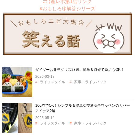
#出産レポ第1話リンク
#おもしろ珍解答シリーズ
ダイソーお弁当グッズ23選。簡単＆時短で遠足もOK！
2026-03-18
ライフスタイル
家事・ライフハック
100均でOK！シンプル＆簡単な交通安全ワッペンのカバー
アイデア2選
2025-05-12
ライフスタイル
家事・ライフハック