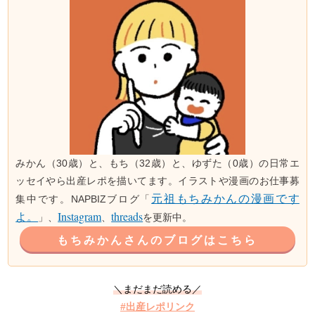
みかん（30歳）と、もち（32歳）と、ゆずた（0歳）の日常エ
ッセイやら出産レポを描いてます。イラストや漫画のお仕事募
元祖もちみかんの漫画です
ブログ「
集中です。NAPBIZ
よ。
Instagram
threads
」、
、
を更新中。
もちみかんさんのブログはこちら
＼まだまだ読める／
#出産レポリンク