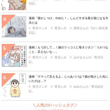
日記」
漫画「寝かしつけ…やめた！」しんどすぎる夜が楽になる方
法とは
育児マンガ
育児レポ
星田さんの「6さい差兄弟
日記」
漫画｜もう許して…！娘のツッコミに母タジタジ「うかつな
こと…言えないな…」
育児マンガ
育児レポ
おやまさんの「育児日
記」
漫画「ママって言えるよ」じゃあパパは？娘が指さした先に
いたのは…？
育児マンガ
育児レポ
めめさんの「育児絵日
記」
＼人気の#ハッシュタグ／