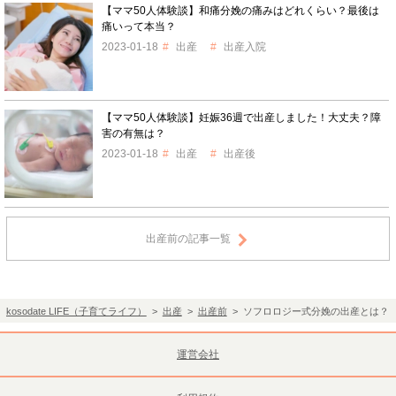
【ママ50人体験談】和痛分娩の痛みはどれくらい？最後は
痛いって本当？
2023-01-18
出産
出産入院
【ママ50人体験談】妊娠36週で出産しました！大丈夫？障
害の有無は？
2023-01-18
出産
出産後
出産前の記事一覧
kosodate LIFE（子育てライフ）
>
出産
>
出産前
> ソフロロジー式分娩の出産とは？
運営会社