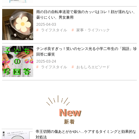
雨の日の自転車送迎で最強のカッパはコレ！顔が濡れない、
曇りにくい、男女兼用
2025-04-03
ライフスタイル
家事・ライフハック
テンポ良すぎっ！笑いのセンス光る小学二年生の「国語」珍
回答に爆笑
2025-03-24
ライフスタイル
おもしろエピソード
New
新着
帝王切開の傷あとがかゆい…ケアするタイミングと効果的な
対処法