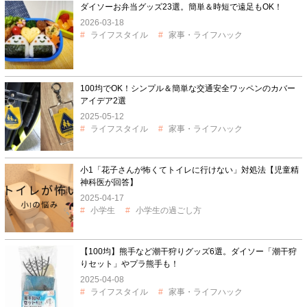
ダイソーお弁当グッズ23選。簡単＆時短で遠足もOK！
2026-03-18
ライフスタイル
家事・ライフハック
100均でOK！シンプル＆簡単な交通安全ワッペンのカバー
アイデア2選
2025-05-12
ライフスタイル
家事・ライフハック
小1「花子さんが怖くてトイレに行けない」対処法【児童精
神科医が回答】
2025-04-17
小学生
小学生の過ごし方
【100均】熊手など潮干狩りグッズ6選。ダイソー「潮干狩
りセット」やプラ熊手も！
2025-04-08
ライフスタイル
家事・ライフハック