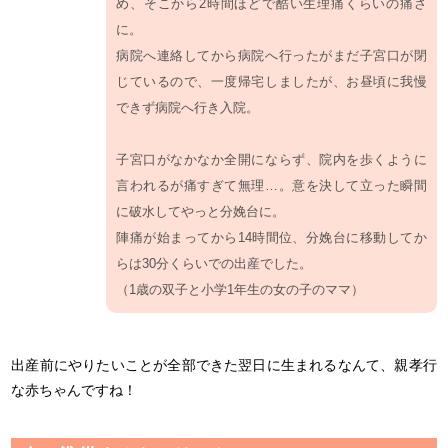
め、そこから2時間ほどで酷い生理痛くらいの痛さ
に。
病院へ連絡してから病院へ行ったがまだ子宮口が閉
じているので、一度帰宅しましたが、お昼頃に我慢
できず病院へ行き入院。
子宮口がなかなか全開にならず、院内を歩くように
言われるが痛すぎて無理…。意を決して立った瞬間
に破水してやっと分娩台に。
陣痛が始まってから14時間位、分娩台に移動してか
らは30分くらいでの出産でした。
（1歳の双子と小学1年生の女の子のママ）
出産前にやりたいことが全部できた翌日に生まれるなんて、親孝行
な赤ちゃんですね！