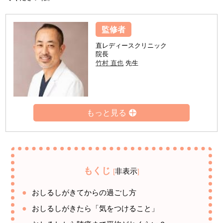
監修者
直レディースクリニック
院長
竹村 直也
先生
もくじ
非表示
[
]
おしるしがきてからの過ごし方
おしるしがきたら「気をつけること」