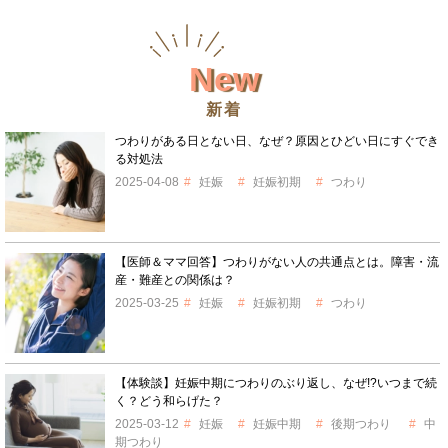
New
新着
つわりがある日とない日、なぜ？原因とひどい日にすぐでき
る対処法
2025-04-08
妊娠
妊娠初期
つわり
【医師＆ママ回答】つわりがない人の共通点とは。障害・流
産・難産との関係は？
2025-03-25
妊娠
妊娠初期
つわり
【体験談】妊娠中期につわりのぶり返し、なぜ!?いつまで続
く？どう和らげた？
2025-03-12
妊娠
妊娠中期
後期つわり
中
期つわり