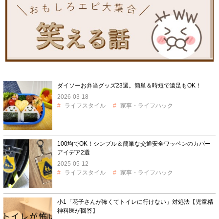
ダイソーお弁当グッズ23選。簡単＆時短で遠足もOK！
2026-03-18
ライフスタイル
家事・ライフハック
100均でOK！シンプル＆簡単な交通安全ワッペンのカバー
アイデア2選
2025-05-12
ライフスタイル
家事・ライフハック
小1「花子さんが怖くてトイレに行けない」対処法【児童精
神科医が回答】