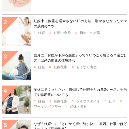
妊娠中に体重を増やさない13の方法。増やさなかったママ
の成功のコツ
妊娠
妊娠中全般
初めての妊娠
臨月に「お腹が下がる感覚」って？いつごろ感じる？過ごし
方・出産の前兆の体験談も
妊娠
妊娠後期
もうすぐ出産
産休に早く入りたい！前倒しで休暇をとれる3ケース。手当
てや診断書についても
妊娠
妊娠後期
ライフスタイル
仕事
ワーキングマザー
産休・育休
なぜ？妊娠中に「とにかく眠い&だるい」原因。仕事中はど
うする？【医師監修】