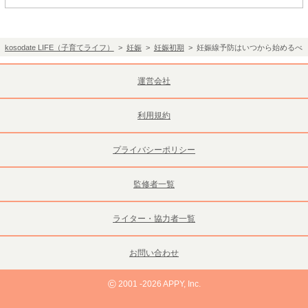
kosodate LIFE（子育てライフ）
>
妊娠
>
妊娠初期
> 妊娠線予防はいつから始めるべ
運営会社
利用規約
プライバシーポリシー
監修者一覧
ライター・協力者一覧
お問い合わせ
©
2001 -2026 APPY, Inc.