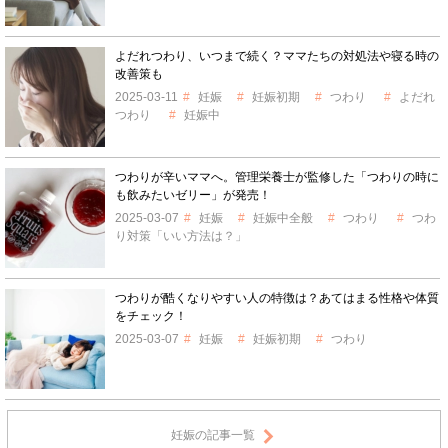
よだれつわり、いつまで続く？ママたちの対処法や寝る時の
改善策も
2025-03-11
妊娠
妊娠初期
つわり
よだれ
つわり
妊娠中
つわりが辛いママへ。管理栄養士が監修した「つわりの時に
も飲みたいゼリー」が発売！
2025-03-07
妊娠
妊娠中全般
つわり
つわ
り対策「いい方法は？」
つわりが酷くなりやすい人の特徴は？あてはまる性格や体質
をチェック！
2025-03-07
妊娠
妊娠初期
つわり
妊娠の記事一覧