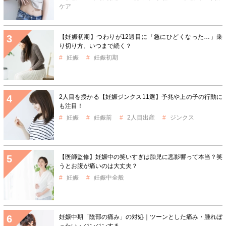
ケア
【妊娠初期】つわりが12週目に「急にひどくなった…」乗
り切り方。いつまで続く？
妊娠
妊娠初期
2人目を授かる【妊娠ジンクス11選】予兆や上の子の行動に
も注目！
妊娠
妊娠前
2人目出産
ジンクス
【医師監修】妊娠中の笑いすぎは胎児に悪影響って本当？笑
うとお腹が痛いのは大丈夫？
妊娠
妊娠中全般
妊娠中期「陰部の痛み」の対処｜ツーンとした痛み・腫れぼ