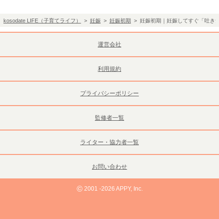
kosodate LIFE（子育てライフ）
>
妊娠
>
妊娠初期
> 妊娠初期｜妊娠してすぐ「吐き
運営会社
利用規約
プライバシーポリシー
監修者一覧
ライター・協力者一覧
お問い合わせ
©
2001 -2026 APPY, Inc.