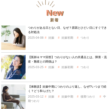
New
新着
つわりがある日とない日、なぜ？原因とひどい日にすぐでき
る対処法
2025-04-08
妊娠
妊娠初期
つわり
【医師＆ママ回答】つわりがない人の共通点とは。障害・流
産・難産との関係は？
2025-03-25
妊娠
妊娠初期
つわり
【体験談】妊娠中期につわりのぶり返し、なぜ!?いつまで続
く？どう和らげた？
2025-03-12
妊娠
妊娠中期
後期つわり
中
期つわり