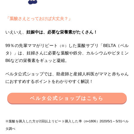
「葉酸さえとっておけば大丈夫？」
いえいえ、
妊娠中は、必要な栄養素がたくさん！
99％の先輩ママがリピート
した葉酸サプリ「BELTA（ベル
（※）
タ）」は、妊婦さんに必要な葉酸や鉄分、カルシウムやビタミン
B6などの栄養素をギュッと凝縮。
ベルタ公式ショップでは、助産師と産婦人科医がママと赤ちゃん
におすすめするポイントをわかりやすく解説！
ベルタ公式ショップはこちら
※葉酸を購入した方が2回以上リピート購入した率（n=1806）2020/5/1～5/31ベル
タ調べ