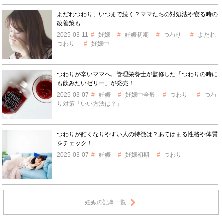
よだれつわり、いつまで続く？ママたちの対処法や寝る時の
改善策も
2025-03-11
妊娠
妊娠初期
つわり
よだれ
つわり
妊娠中
つわりが辛いママへ。管理栄養士が監修した「つわりの時に
も飲みたいゼリー」が発売！
2025-03-07
妊娠
妊娠中全般
つわり
つわ
り対策「いい方法は？」
つわりが酷くなりやすい人の特徴は？あてはまる性格や体質
をチェック！
2025-03-07
妊娠
妊娠初期
つわり
妊娠の記事一覧