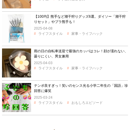
【100均】熊手など潮干狩りグッズ6選。ダイソー「潮干狩
りセット」やプラ熊手も！
2025-04-08
ライフスタイル
家事・ライフハック
雨の日の自転車送迎で最強のカッパはコレ！顔が濡れない、
曇りにくい、男女兼用
2025-04-03
ライフスタイル
家事・ライフハック
テンポ良すぎっ！笑いのセンス光る小学二年生の「国語」珍
回答に爆笑
2025-03-24
ライフスタイル
おもしろエピソード