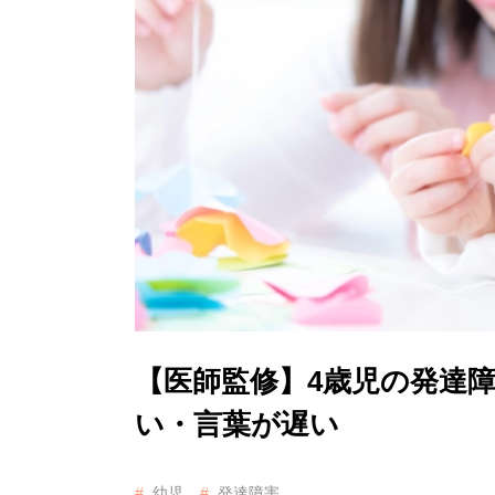
【医師監修】4歳児の発達
い・言葉が遅い
幼児
発達障害