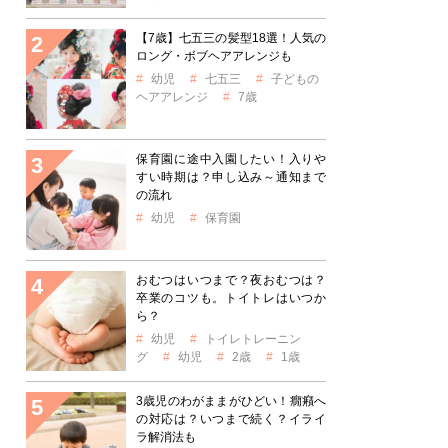
【7歳】七五三の髪型18選！人気の
ロング・ボブヘアアレンジも
幼児
七五三
子どもの
ヘアアレンジ
7歳
保育園に途中入園したい！入りや
すい時期は？申し込み～通知まで
の流れ
幼児
保育園
おむつはいつまで？夜おむつは？
卒業のコツも。トイトレはいつか
ら？
幼児
トイレトレーニン
グ
幼児
2歳
1歳
3歳児のわがままがひどい！癇癪へ
の対応は？いつまで続く？イライ
ラ解消法も