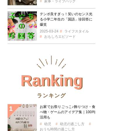
家事・ライフハック
テンポ良すぎっ！笑いのセンス光
る小学二年生の「国語」珍回答に
爆笑
2025-03-24
ライフスタイル
おもしろエピソード
Ranking
ランキング
お家でお祭りごっこ♪飾りつけ・食
べ物・ゲームのアイデア集｜100均
活用も
幼児
幼児の過ごし方
おうち時間の過ごし方