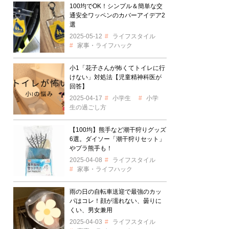
100均でOK！シンプル＆簡単な交
通安全ワッペンのカバーアイデア2
選
2025-05-12
ライフスタイル
家事・ライフハック
小1「花子さんが怖くてトイレに行
けない」対処法【児童精神科医が
回答】
2025-04-17
小学生
小学
生の過ごし方
【100均】熊手など潮干狩りグッズ
6選。ダイソー「潮干狩りセット」
やプラ熊手も！
2025-04-08
ライフスタイル
家事・ライフハック
雨の日の自転車送迎で最強のカッ
パはコレ！顔が濡れない、曇りに
くい、男女兼用
2025-04-03
ライフスタイル