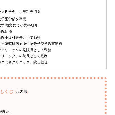
小児科学会 小児科専門医
塾大学医学部を卒業
大学病院 にて小児科研修
病院勤務
済病院小児科医長として勤務
学北里研究所病原微生物分子疫学教室勤務
内のクリニックの副院長として勤務
みクリニック」の院長として勤務
渋谷つばさクリニック」院長就任
もくじ
非表示
[
]
が遅い」