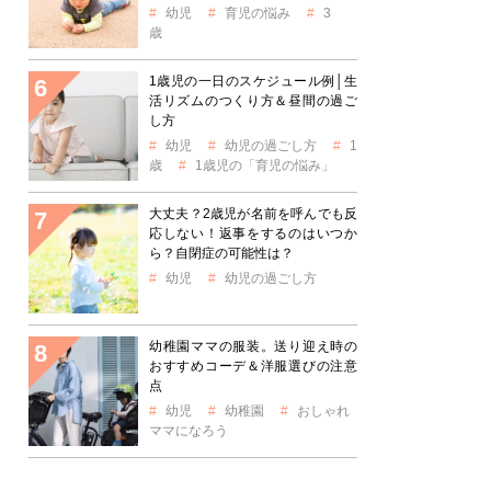
幼児
育児の悩み
3
歳
1歳児の一日のスケジュール例│生
活リズムのつくり方＆昼間の過ご
し方
幼児
幼児の過ごし方
1
歳
1歳児の「育児の悩み」
大丈夫？2歳児が名前を呼んでも反
応しない！返事をするのはいつか
ら？自閉症の可能性は？
幼児
幼児の過ごし方
幼稚園ママの服装。送り迎え時の
おすすめコーデ＆洋服選びの注意
点
幼児
幼稚園
おしゃれ
ママになろう