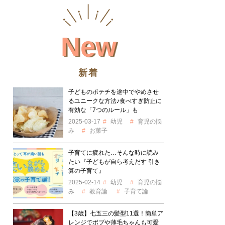
New
新着
子どものポテチを途中でやめさせ
るユニークな方法♪食べすぎ防止に
有効な「7つのルール」も
2025-03-17
幼児
育児の悩
み
お菓子
子育てに疲れた…そんな時に読み
たい『子どもが自ら考えだす 引き
算の子育て』
2025-02-14
幼児
育児の悩
み
教育論
子育て論
【3歳】七五三の髪型11選！簡単ア
レンジでボブや薄毛ちゃんも可愛