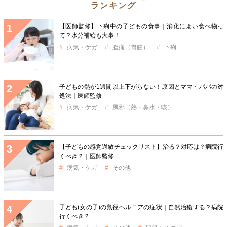
ランキング
【医師監修】下痢中の子どもの食事｜消化によい食べ物っ
て？水分補給も大事！
病気・ケガ
腹痛（胃腸）
下痢
子どもの熱が1週間以上下がらない！原因とママ・パパの対
処法｜医師監修
病気・ケガ
風邪（熱・鼻水・咳）
【子どもの感覚過敏チェックリスト】治る？対応は？病院行
くべき？｜医師監修
病気・ケガ
その他
子ども(女の子)の鼠径ヘルニアの症状｜自然治癒する？病院
行くべき？