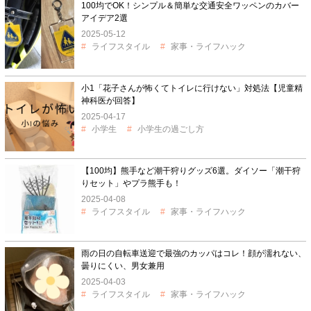
100均でOK！シンプル＆簡単な交通安全ワッペンのカバー
アイデア2選
2025-05-12
ライフスタイル
家事・ライフハック
小1「花子さんが怖くてトイレに行けない」対処法【児童精
神科医が回答】
2025-04-17
小学生
小学生の過ごし方
【100均】熊手など潮干狩りグッズ6選。ダイソー「潮干狩
りセット」やプラ熊手も！
2025-04-08
ライフスタイル
家事・ライフハック
雨の日の自転車送迎で最強のカッパはコレ！顔が濡れない、
曇りにくい、男女兼用
2025-04-03
ライフスタイル
家事・ライフハック