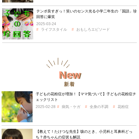
テンポ良すぎっ！笑いのセンス光る小学二年生の「国語」珍
回答に爆笑
2025-03-24
ライフスタイル
おもしろエピソード
New
新着
子どもの花粉症が増加！【ママ気づいて】子どもの花粉症チ
ェックリスト
2025-02-28
病気・ケガ
全身の不調
花粉症
【教えて！たけつな先生】咳のとき、小児科と耳鼻科どっ
ち？赤ちゃんの症状も解説