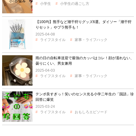
小学生
小学生の過ごし方
【100均】熊手など潮干狩りグッズ6選。ダイソー「潮干狩
りセット」やプラ熊手も！
2025-04-08
ライフスタイル
家事・ライフハック
雨の日の自転車送迎で最強のカッパはコレ！顔が濡れない、
曇りにくい、男女兼用
2025-04-03
ライフスタイル
家事・ライフハック
テンポ良すぎっ！笑いのセンス光る小学二年生の「国語」珍
回答に爆笑
2025-03-24
ライフスタイル
おもしろエピソード