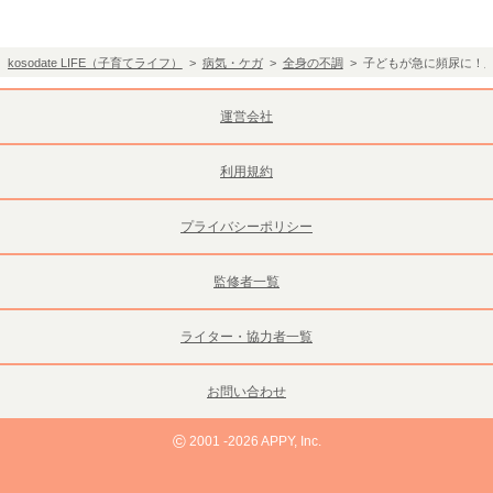
kosodate LIFE（子育てライフ）
>
病気・ケガ
>
全身の不調
> 子どもが急に頻尿に！
運営会社
利用規約
プライバシーポリシー
監修者一覧
ライター・協力者一覧
お問い合わせ
©
2001 -2026 APPY, Inc.