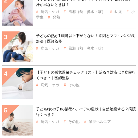
汗が出ないときは？
病気・ケガ
風邪（熱・鼻水・咳）
幼児
小
学生
発熱
子どもの熱が1週間以上下がらない！原因とママ・パパの対
処法｜医師監修
病気・ケガ
風邪（熱・鼻水・咳）
【子どもの感覚過敏チェックリスト】治る？対応は？病院行
くべき？｜医師監修
病気・ケガ
その他
子ども(女の子)の鼠径ヘルニアの症状｜自然治癒する？病院
行くべき？
病気・ケガ
その他
鼠径ヘルニア