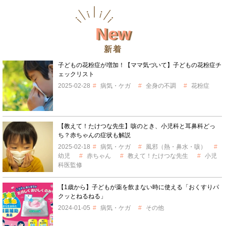
New
新着
子どもの花粉症が増加！【ママ気づいて】子どもの花粉症チ
ェックリスト
2025-02-28
病気・ケガ
全身の不調
花粉症
【教えて！たけつな先生】咳のとき、小児科と耳鼻科どっ
ち？赤ちゃんの症状も解説
2025-02-18
病気・ケガ
風邪（熱・鼻水・咳）
幼児
赤ちゃん
教えて！たけつな先生
小児
科医監修
【1歳から】子どもが薬を飲まない時に使える「おくすりパ
クッとねるねる」
2024-01-05
病気・ケガ
その他