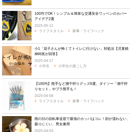
100均でOK！シンプル＆簡単な交通安全ワッペンのカバー
アイデア2選
2025-05-12
ライフスタイル
家事・ライフハック
小1「花子さんが怖くてトイレに行けない」対処法【児童精
神科医が回答】
2025-04-17
小学生
小学生の過ごし方
【100均】熊手など潮干狩りグッズ6選。ダイソー「潮干狩
りセット」やプラ熊手も！
2025-04-08
ライフスタイル
家事・ライフハック
雨の日の自転車送迎で最強のカッパはコレ！顔が濡れない、
曇りにくい、男女兼用
2025-04-03