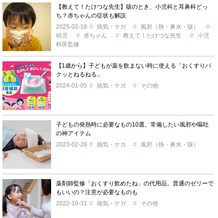
【教えて！たけつな先生】咳のとき、小児科と耳鼻科どっ
ち？赤ちゃんの症状も解説
2025-02-18
病気・ケガ
風邪（熱・鼻水・咳）
幼児
赤ちゃん
教えて！たけつな先生
小児
科医監修
【1歳から】子どもが薬を飲まない時に使える「おくすりパ
クッとねるねる」
2024-01-05
病気・ケガ
その他
子どもの発熱時に必要なもの10選。常備したい風邪や嘔吐
の神アイテム
2023-02-28
病気・ケガ
風邪（熱・鼻水・咳）
薬剤師監修「おくすり飲めたね」の代用品。普通のゼリーで
もいいの？注意が必要なものも
2022-10-31
病気・ケガ
その他