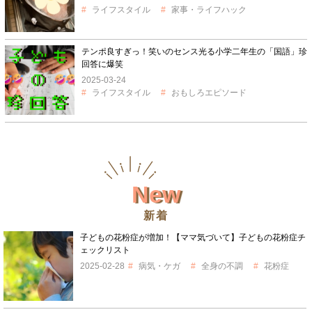
ライフスタイル
家事・ライフハック
テンポ良すぎっ！笑いのセンス光る小学二年生の「国語」珍
回答に爆笑
2025-03-24
ライフスタイル
おもしろエピソード
New
新着
子どもの花粉症が増加！【ママ気づいて】子どもの花粉症チ
ェックリスト
2025-02-28
病気・ケガ
全身の不調
花粉症