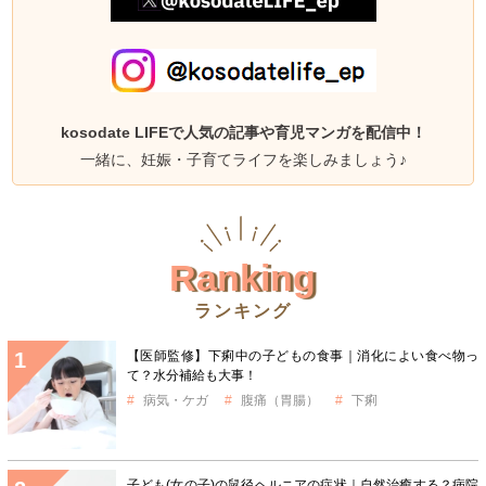
kosodate LIFEで人気の記事や育児マンガを配信中！
一緒に、妊娠・子育てライフを楽しみましょう♪
Ranking
ランキング
【医師監修】下痢中の子どもの食事｜消化によい食べ物っ
て？水分補給も大事！
病気・ケガ
腹痛（胃腸）
下痢
子ども(女の子)の鼠径ヘルニアの症状｜自然治癒する？病院