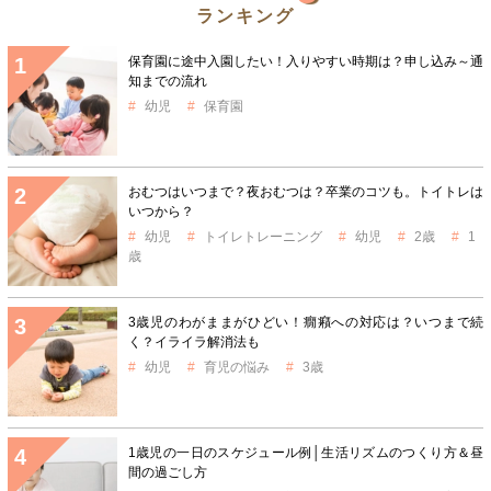
ランキング
保育園に途中入園したい！入りやすい時期は？申し込み～通
知までの流れ
幼児
保育園
おむつはいつまで？夜おむつは？卒業のコツも。トイトレは
いつから？
幼児
トイレトレーニング
幼児
2歳
1
歳
3歳児のわがままがひどい！癇癪への対応は？いつまで続
く？イライラ解消法も
幼児
育児の悩み
3歳
1歳児の一日のスケジュール例│生活リズムのつくり方＆昼
間の過ごし方