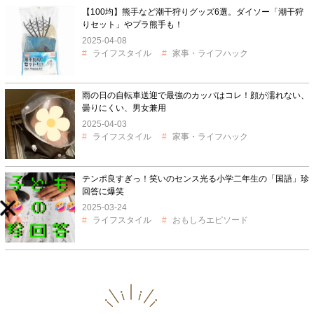
【100均】熊手など潮干狩りグッズ6選。ダイソー「潮干狩
りセット」やプラ熊手も！
2025-04-08
ライフスタイル
家事・ライフハック
雨の日の自転車送迎で最強のカッパはコレ！顔が濡れない、
曇りにくい、男女兼用
2025-04-03
ライフスタイル
家事・ライフハック
テンポ良すぎっ！笑いのセンス光る小学二年生の「国語」珍
回答に爆笑
2025-03-24
ライフスタイル
おもしろエピソード