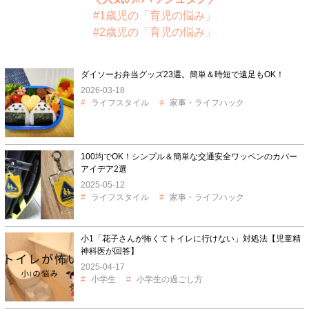
#1歳児の「育児の悩み」
#2歳児の「育児の悩み」
ダイソーお弁当グッズ23選。簡単＆時短で遠足もOK！
2026-03-18
ライフスタイル
家事・ライフハック
100均でOK！シンプル＆簡単な交通安全ワッペンのカバー
アイデア2選
2025-05-12
ライフスタイル
家事・ライフハック
小1「花子さんが怖くてトイレに行けない」対処法【児童精
神科医が回答】
2025-04-17
小学生
小学生の過ごし方