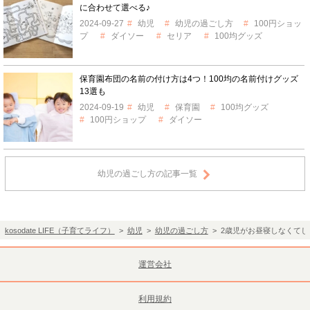
に合わせて選べる♪
2024-09-27
幼児
幼児の過ごし方
100円ショッ
プ
ダイソー
セリア
100均グッズ
保育園布団の名前の付け方は4つ！100均の名前付けグッズ
13選も
2024-09-19
幼児
保育園
100均グッズ
100円ショップ
ダイソー
幼児の過ごし方の記事一覧
kosodate LIFE（子育てライフ）
>
幼児
>
幼児の過ごし方
> 2歳児がお昼寝しなくて
運営会社
利用規約