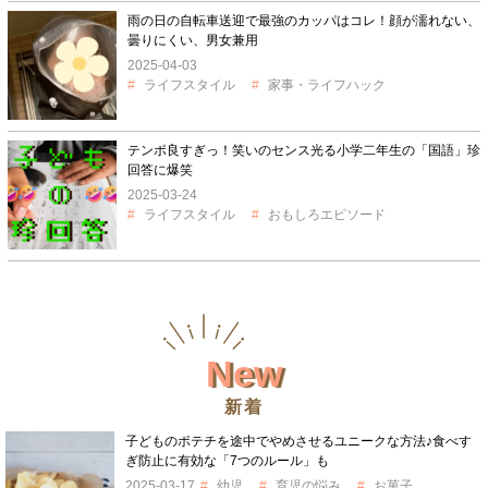
雨の日の自転車送迎で最強のカッパはコレ！顔が濡れない、
曇りにくい、男女兼用
2025-04-03
ライフスタイル
家事・ライフハック
テンポ良すぎっ！笑いのセンス光る小学二年生の「国語」珍
回答に爆笑
2025-03-24
ライフスタイル
おもしろエピソード
New
新着
子どものポテチを途中でやめさせるユニークな方法♪食べす
ぎ防止に有効な「7つのルール」も
2025-03-17
幼児
育児の悩み
お菓子