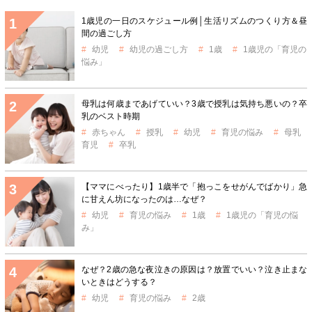
1歳児の一日のスケジュール例│生活リズムのつくり方＆昼
間の過ごし方
幼児
幼児の過ごし方
1歳
1歳児の「育児の
悩み」
母乳は何歳まであげていい？3歳で授乳は気持ち悪いの？卒
乳のベスト時期
赤ちゃん
授乳
幼児
育児の悩み
母乳
育児
卒乳
【ママにべったり】1歳半で「抱っこをせがんでばかり」急
に甘えん坊になったのは…なぜ？
幼児
育児の悩み
1歳
1歳児の「育児の悩
み」
なぜ？2歳の急な夜泣きの原因は？放置でいい？泣き止まな
いときはどうする？
幼児
育児の悩み
2歳