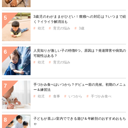
3歳児のわがままがひどい！癇癪への対応は？いつまで続
く？イライラ解消法も
幼児
育児の悩み
3歳
人見知りが激しい子の特徴6つ。原因は？発達障害や病気の
可能性はある？
幼児
育児の悩み
手づかみ食べはいつから？デビュー前の兆候。初期のメニュ
ー＆練習法
幼児
食事
いつから
手づかみ食べ
子どもが喜ぶ♪室内でできる遊び＆年齢別のおすすめおもち
ゃ