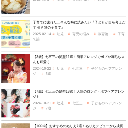
子育てに疲れた…そんな時に読みたい『子どもが自ら考えだ
す 引き算の子育て』
2025-02-14
幼児
育児の悩み
教育論
子育
て論
【3歳】七五三の髪型11選！簡単アレンジでボブや薄毛ちゃ
んも可愛く
2024-10-22
幼児
七五三
子どものヘアアレン
ジ
3歳
【7歳】七五三の髪型18選！人気のロング・ボブヘアアレン
ジも
2024-10-21
幼児
七五三
子どものヘアアレン
ジ
7歳
【100均】おすすめのぬりえ7選！ぬりえデビューから成長