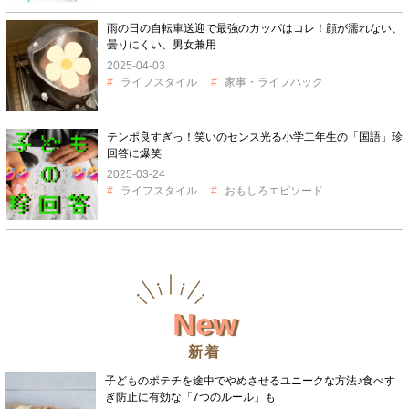
雨の日の自転車送迎で最強のカッパはコレ！顔が濡れない、
曇りにくい、男女兼用
2025-04-03
ライフスタイル
家事・ライフハック
テンポ良すぎっ！笑いのセンス光る小学二年生の「国語」珍
回答に爆笑
2025-03-24
ライフスタイル
おもしろエピソード
New
新着
子どものポテチを途中でやめさせるユニークな方法♪食べす
ぎ防止に有効な「7つのルール」も