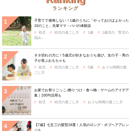
ランキング
子育てで後悔しない！1歳のうちに「やっておけばよかった
10のこと」先輩ママ・パパの体験談
幼児
幼児の過ごし方
1歳
1歳児の「育児の
悩み」
ネタ切れの方に！5歳児が好きなおうち遊び。女の子・男の
子が喜ぶおもちゃも
幼児
幼児の過ごし方
5歳
おうち時間の過
ごし方
お家でお祭りごっこ♪飾りつけ・食べ物・ゲームのアイデア
集｜100均活用も
幼児
幼児の過ごし方
おうち時間の過ごし方
【7歳】七五三の髪型18選！人気のロング・ボブヘアアレン
ジも