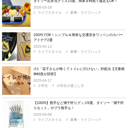
ダイソーお弁当グッズ23選。簡単＆時短で遠足もOK！
2026-03-18
ライフスタイル
家事・ライフハック
100均でOK！シンプル＆簡単な交通安全ワッペンのカバー
アイデア2選
2025-05-12
ライフスタイル
家事・ライフハック
小1「花子さんが怖くてトイレに行けない」対処法【児童精
神科医が回答】
2025-04-17
小学生
小学生の過ごし方
【100均】熊手など潮干狩りグッズ6選。ダイソー「潮干狩
りセット」やプラ熊手も！
2025-04-08
ライフスタイル
家事・ライフハック