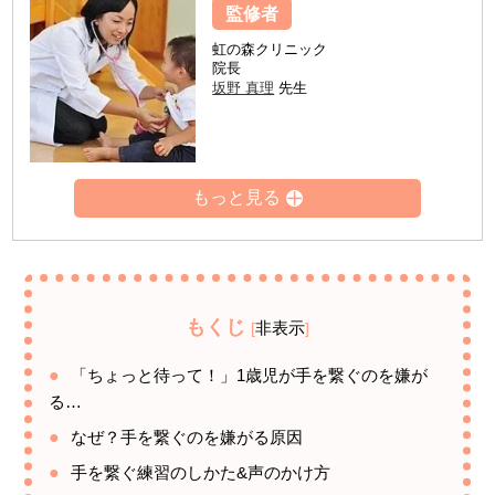
監修者
虹の森クリニック
院長
坂野 真理
先生
もくじ
非表示
[
]
「ちょっと待って！」1歳児が手を繋ぐのを嫌が
る…
なぜ？手を繋ぐのを嫌がる原因
手を繋ぐ練習のしかた&声のかけ方