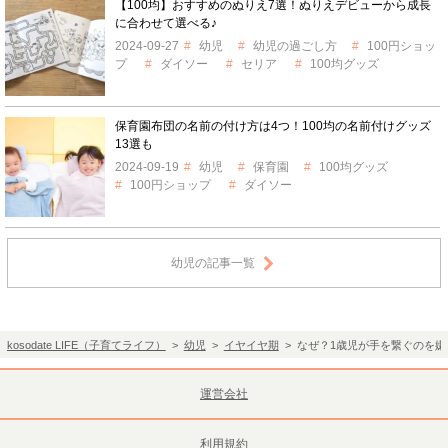
【100均】おすすめのぬりえ7選！ぬりえデビューから成長
に合わせて選べる♪
2024-09-27
幼児
幼児の過ごし方
100円ショッ
プ
ダイソー
セリア
100均グッズ
保育園布団の名前の付け方は4つ！100均の名前付けグッズ
13選も
2024-09-19
幼児
保育園
100均グッズ
100円ショップ
ダイソー
幼児の記事一覧
kosodate LIFE（子育てライフ）
>
幼児
>
イヤイヤ期
> なぜ？1歳児が手を繋ぐのを
運営会社
利用規約