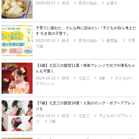
2025-03-17
幼児
育児の悩み
お菓子
子育てに疲れた…そんな時に読みたい『子どもが自ら考えだ
す 引き算の子育て』
2025-02-14
幼児
育児の悩み
教育論
子育
て論
【3歳】七五三の髪型11選！簡単アレンジでボブや薄毛ちゃ
んも可愛く
2024-10-22
幼児
七五三
3歳
子どものヘ
アアレンジ
【7歳】七五三の髪型18選！人気のロング・ボブヘアアレン
ジも
2024-10-21
幼児
七五三
子どものヘアアレン
ジ
7歳