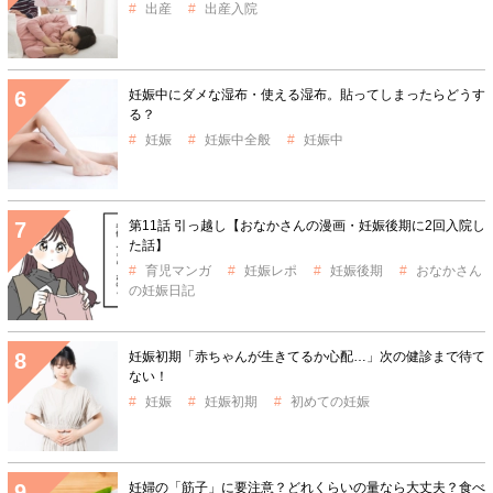
出産
出産入院
妊娠中にダメな湿布・使える湿布。貼ってしまったらどうす
る？
妊娠
妊娠中全般
妊娠中
第11話 引っ越し【おなかさんの漫画・妊娠後期に2回入院し
た話】
育児マンガ
妊娠レポ
妊娠後期
おなかさん
の妊娠日記
妊娠初期「赤ちゃんが生きてるか心配…」次の健診まで待て
ない！
妊娠
妊娠初期
初めての妊娠
妊婦の「筋子」に要注意？どれくらいの量なら大丈夫？食べ