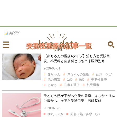
突発性発疹の記事一覧
【赤ちゃんの湿疹4タイプ】治し方と受診目
安。小児科と皮膚科どっち？｜医師監修
2020-05-01
赤ちゃん
赤ちゃんの健康
病気・ケガ
肌の病気
1歳
0歳
突発性発疹
あせも
発疹や湿疹
乳児湿疹
子どもの熱が下がった後の発疹。はしか・りん
ご病かも。ケアと受診目安｜医師監修
2020-02-28
病気・ケガ
風邪（熱・鼻水・咳）