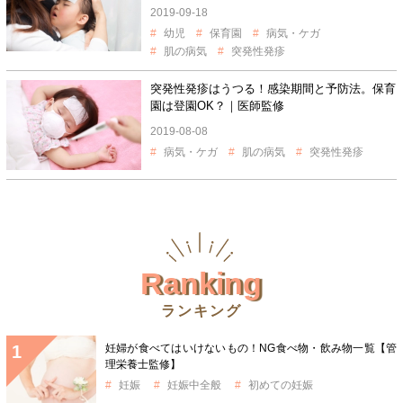
2019-09-18
幼児
保育園
病気・ケガ
肌の病気
突発性発疹
突発性発疹はうつる！感染期間と予防法。保育
園は登園OK？｜医師監修
2019-08-08
病気・ケガ
肌の病気
突発性発疹
Ranking
ランキング
妊婦が食べてはいけないもの！NG食べ物・飲み物一覧【管
理栄養士監修】
妊娠
妊娠中全般
初めての妊娠