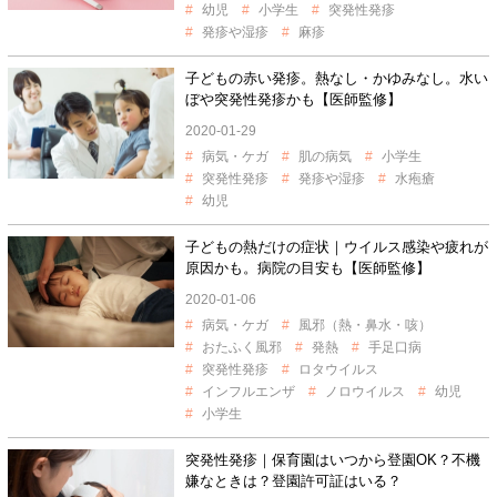
幼児
小学生
突発性発疹
発疹や湿疹
麻疹
子どもの赤い発疹。熱なし・かゆみなし。水い
ぼや突発性発疹かも【医師監修】
2020-01-29
病気・ケガ
肌の病気
小学生
突発性発疹
発疹や湿疹
水疱瘡
幼児
子どもの熱だけの症状｜ウイルス感染や疲れが
原因かも。病院の目安も【医師監修】
2020-01-06
病気・ケガ
風邪（熱・鼻水・咳）
おたふく風邪
発熱
手足口病
突発性発疹
ロタウイルス
インフルエンザ
ノロウイルス
幼児
小学生
突発性発疹｜保育園はいつから登園OK？不機
嫌なときは？登園許可証はいる？