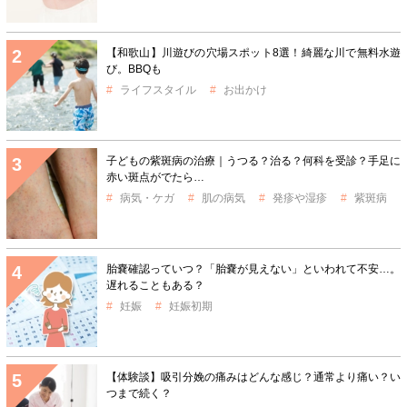
【和歌山】川遊びの穴場スポット8選！綺麗な川で無料水遊
び。BBQも
ライフスタイル
お出かけ
子どもの紫斑病の治療｜うつる？治る？何科を受診？手足に
赤い斑点がでたら…
病気・ケガ
肌の病気
発疹や湿疹
紫斑病
胎嚢確認っていつ？「胎嚢が見えない」といわれて不安…。
遅れることもある？
妊娠
妊娠初期
【体験談】吸引分娩の痛みはどんな感じ？通常より痛い？い
つまで続く？