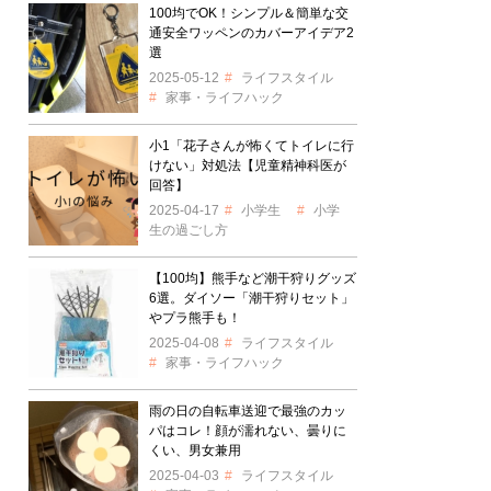
100均でOK！シンプル＆簡単な交
通安全ワッペンのカバーアイデア2
選
2025-05-12
ライフスタイル
家事・ライフハック
小1「花子さんが怖くてトイレに行
けない」対処法【児童精神科医が
回答】
2025-04-17
小学生
小学
生の過ごし方
【100均】熊手など潮干狩りグッズ
6選。ダイソー「潮干狩りセット」
やプラ熊手も！
2025-04-08
ライフスタイル
家事・ライフハック
雨の日の自転車送迎で最強のカッ
パはコレ！顔が濡れない、曇りに
くい、男女兼用
2025-04-03
ライフスタイル