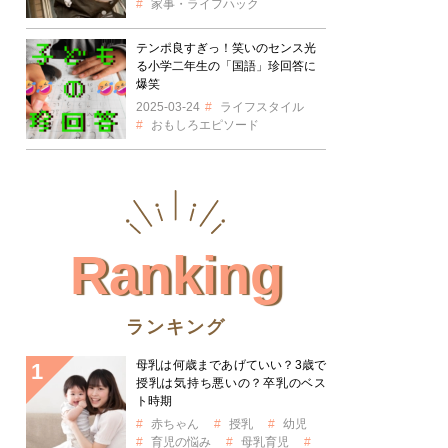
家事・ライフハック
テンポ良すぎっ！笑いのセンス光
る小学二年生の「国語」珍回答に
爆笑
2025-03-24
ライフスタイル
おもしろエピソード
Ranking
ランキング
母乳は何歳まであげていい？3歳で
授乳は気持ち悪いの？卒乳のベス
ト時期
赤ちゃん
授乳
幼児
育児の悩み
母乳育児