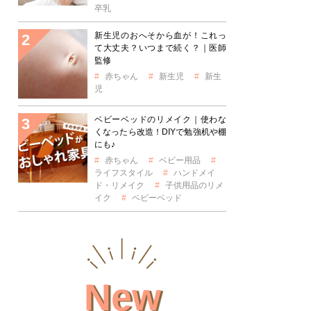
卒乳
新生児のおへそから血が！これっ
て大丈夫？いつまで続く？｜医師
監修
赤ちゃん
新生児
新生
児
ベビーベッドのリメイク｜使わな
くなったら改造！DIYで勉強机や棚
にも♪
赤ちゃん
ベビー用品
ライフスタイル
ハンドメイ
ド・リメイク
子供用品のリメ
イク
ベビーベッド
New