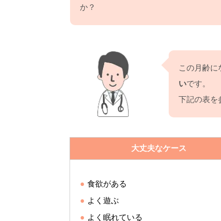
か？
この月齢に
い
です。
下記の表を
大丈夫なケース
食欲がある
よく遊ぶ
よく眠れている