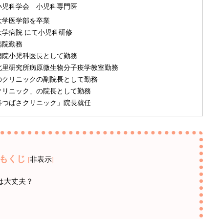
小児科学会 小児科専門医
塾大学医学部を卒業
大学病院 にて小児科研修
病院勤務
済病院小児科医長として勤務
学北里研究所病原微生物分子疫学教室勤務
内のクリニックの副院長として勤務
みクリニック」の院長として勤務
渋谷つばさクリニック」院長就任
もくじ
非表示
[
]
は大丈夫？