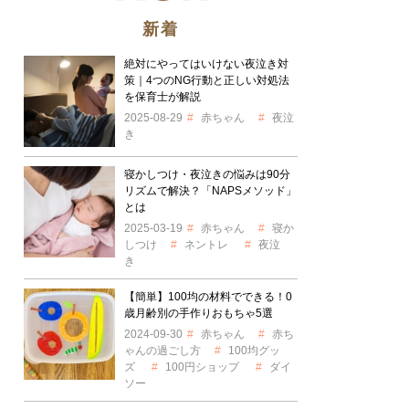
新着
絶対にやってはいけない夜泣き対
策｜4つのNG行動と正しい対処法
を保育士が解説
2025-08-29
赤ちゃん
夜泣
き
寝かしつけ・夜泣きの悩みは90分
リズムで解決？「NAPSメソッド」
とは
2025-03-19
赤ちゃん
寝か
しつけ
ネントレ
夜泣
き
【簡単】100均の材料でできる！0
歳月齢別の手作りおもちゃ5選
2024-09-30
赤ちゃん
赤ち
ゃんの過ごし方
100均グッ
ズ
100円ショップ
ダイ
ソー