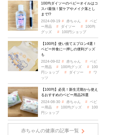
100均ダイソーのベビーオイルはコ
スパ最強！髪ケアやメイク落とし
まで!?
2024-09-19
赤ちゃん
ベビ
ー用品
ダイソー
100均
グッズ
100円ショップ
【100均】使い捨てエプロン4選！
ベビー外食に一押しの便利グッズ
も
2024-09-02
赤ちゃん
ベビ
ー用品
100均グッズ
100
円ショップ
ダイソー
ワ
ッツ
【100均】必見！新生児期から使え
るおすすめのベビー用品26選
2024-08-30
赤ちゃん
ベビ
ー用品
100均グッズ
100
円ショップ
赤ちゃんの健康の記事一覧