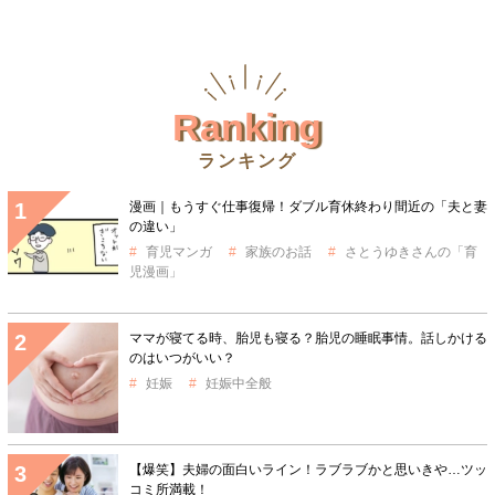
Ranking
ランキング
漫画｜もうすぐ仕事復帰！ダブル育休終わり間近の「夫と妻
の違い」
育児マンガ
家族のお話
さとうゆきさんの「育
児漫画」
ママが寝てる時、胎児も寝る？胎児の睡眠事情。話しかける
のはいつがいい？
妊娠
妊娠中全般
【爆笑】夫婦の面白いライン！ラブラブかと思いきや…ツッ
コミ所満載！