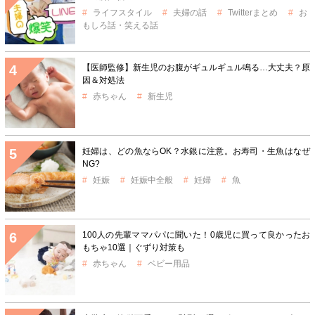
ライフスタイル
夫婦の話
Twitterまとめ
お
もしろ話・笑える話
【医師監修】新生児のお腹がギュルギュル鳴る…大丈夫？原
因＆対処法
赤ちゃん
新生児
妊婦は、どの魚ならOK？水銀に注意。お寿司・生魚はなぜ
NG?
妊娠
妊娠中全般
妊婦
魚
100人の先輩ママパパに聞いた！0歳児に買って良かったお
もちゃ10選｜ぐずり対策も
赤ちゃん
ベビー用品