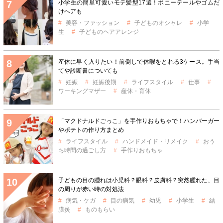
小学生の簡単可愛いモテ髪型17選！ポニーテールやゴムだ
けヘアも
美容・ファッション
子どものオシャレ
小学
生
子どものヘアアレンジ
産休に早く入りたい！前倒しで休暇をとれる3ケース。手当
てや診断書についても
妊娠
妊娠後期
ライフスタイル
仕事
ワーキングマザー
産休・育休
「マクドナルドごっこ」を手作りおもちゃで！ハンバーガー
やポテトの作り方まとめ
ライフスタイル
ハンドメイド・リメイク
おう
ち時間の過ごし方
手作りおもちゃ
子どもの目の腫れは小児科？眼科？皮膚科？突然腫れた、目
の周りが赤い時の対処法
病気・ケガ
目の病気
幼児
小学生
結
膜炎
ものもらい