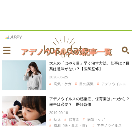
アデノウイルスの記事一覧
大人の「はやり目」早く治す方法。仕事は？目
薬は意味がない？【医師監修】
2020-06-25
病気・ケガ
目の病気
アデノウイルス
アデノウイルスの感染症、保育園はいつから？
報告は必要？｜医師監修
2019-09-18
幼児
保育園
病気・ケガ
風邪（熱・鼻水・咳）
アデノウイルス