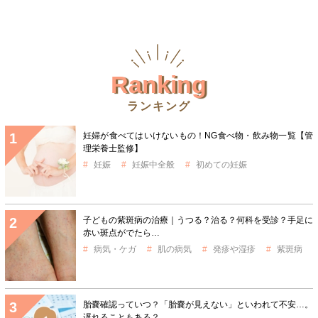
Ranking
ランキング
妊婦が食べてはいけないもの！NG食べ物・飲み物一覧【管
理栄養士監修】
妊娠
妊娠中全般
初めての妊娠
子どもの紫斑病の治療｜うつる？治る？何科を受診？手足に
赤い斑点がでたら…
病気・ケガ
肌の病気
発疹や湿疹
紫斑病
胎嚢確認っていつ？「胎嚢が見えない」といわれて不安…。
遅れることもある？