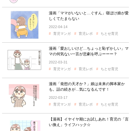
漫画「ママがいないと…ぐすん」寝ぼけ娘が愛
しくてたまらない
2022-04-14
育児マンガ
育児レポ
ちとせ育児
漫画「愛おしいけど…ちょっと恥ずかしい」マ
マの何気ない一言が悲劇を呼ぶーーー？
2022-03-31
育児マンガ
育児レポ
ちとせ育児
漫画「発想の天才か？」娘は未来の脚本家か
も。話の続きが…気になるんです！
2022-03-17
育児マンガ
育児レポ
ちとせ育児
【漫画】イヤイヤ期にお試しあれ！育児の「言
い換え」ライフハック☆