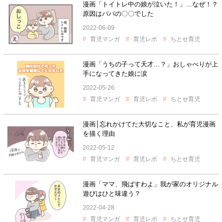
漫画「トイトレ中の娘が泣いた！」…なぜ！？
原因はパパの〇〇でした
2022-06-09
育児マンガ
育児レポ
ちとせ育児
漫画「うちの子って天才…？」おしゃべりが上
手になってきた娘に涙
2022-05-26
育児マンガ
育児レポ
ちとせ育児
漫画│忘れかけてた大切なこと、私が育児漫画
を描く理由
2022-05-12
育児マンガ
育児レポ
ちとせ育児
漫画「ママ、飛ばすわよ」我が家のオリジナル
遊びはひと味違う？
2022-04-28
育児マンガ
育児レポ
ちとせ育児