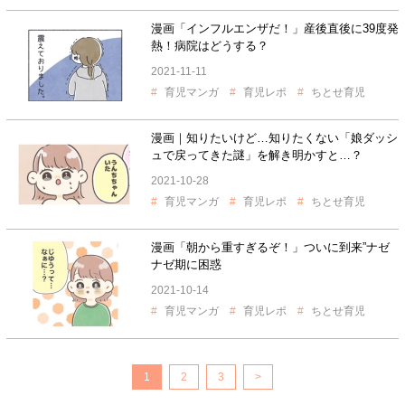
漫画「インフルエンザだ！」産後直後に39度発
熱！病院はどうする？
2021-11-11
育児マンガ
育児レポ
ちとせ育児
漫画｜知りたいけど…知りたくない「娘ダッシ
ュで戻ってきた謎」を解き明かすと…？
2021-10-28
育児マンガ
育児レポ
ちとせ育児
漫画「朝から重すぎるぞ！」ついに到来”ナゼ
ナゼ期に困惑
2021-10-14
育児マンガ
育児レポ
ちとせ育児
1
2
3
>