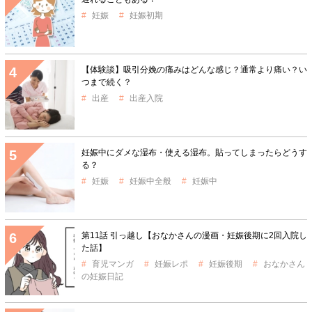
妊娠
妊娠初期
【体験談】吸引分娩の痛みはどんな感じ？通常より痛い？い
つまで続く？
出産
出産入院
妊娠中にダメな湿布・使える湿布。貼ってしまったらどうす
る？
妊娠
妊娠中全般
妊娠中
第11話 引っ越し【おなかさんの漫画・妊娠後期に2回入院し
た話】
育児マンガ
妊娠レポ
妊娠後期
おなかさん
の妊娠日記