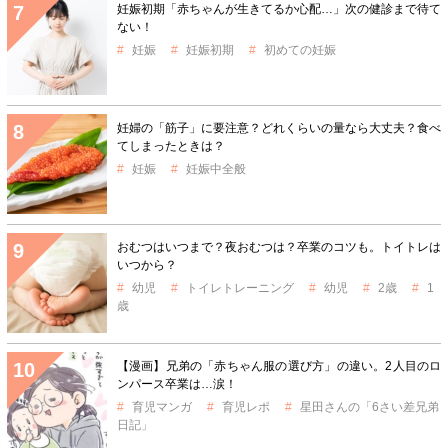
妊娠初期「赤ちゃんが生きてるか心配…」次の健診まで待て
ない！
妊娠
妊娠初期
初めての妊娠
妊婦の「筋子」に要注意？どれくらいの量なら大丈夫？食べ
てしまったときは？
妊娠
妊娠中全般
おむつはいつまで？夜おむつは？卒業のコツも。トイトレは
いつから？
幼児
トイレトレーニング
幼児
2歳
1
歳
【漫画】兄弟の「赤ちゃん服の選び方」の違い。2人目のロ
ンパース卒業は…涙！
育児マンガ
育児レポ
星田さんの「6さい差兄弟
日記」