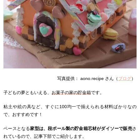
写真提供： aono.recipe さん（
ブログ
）
子どもの夢ともいえる、
お菓子の家の貯金箱
です。
粘土や絵の具など、すぐに100均一で揃えられる材料ばかりなの
で、おすすめです！
ベースとなる
家型は、段ボール製の貯金箱芯材がダイソーで販売
さ
れているので、記事下部でご紹介します。