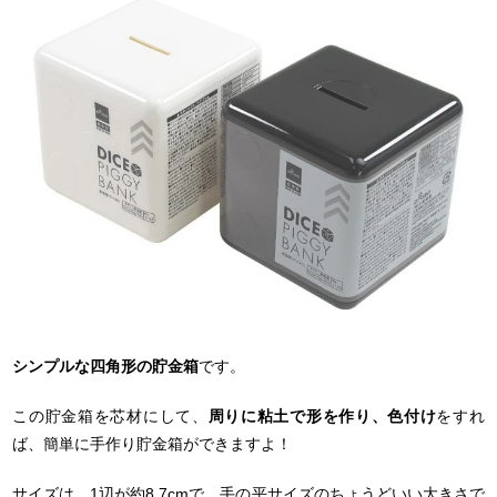
シンプルな四角形の貯金箱
です。
この貯金箱を芯材にして、
周りに粘土で形を作り、色付け
をすれ
ば、簡単に手作り貯金箱ができますよ！
サイズは、1辺が約8.7cmで、手の平サイズのちょうどいい大きさで