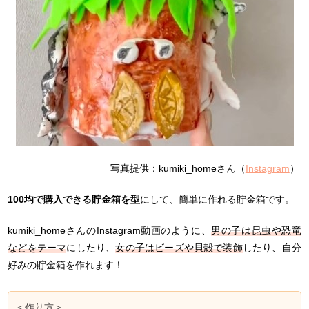
写真提供：kumiki_homeさん（
Instagram
）
100均で購入できる貯金箱を型
にして、簡単に作れる貯金箱です。
kumiki_homeさんのInstagram動画のように、
男の子は
昆虫や恐竜
などをテーマ
にしたり、
女の子はビーズや貝殻で装飾
したり、自分
好みの貯金箱を作れます！
＜作り方＞