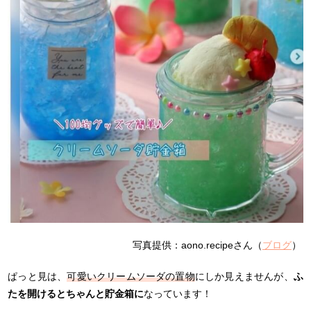
写真提供：aono.recipeさん（
ブログ
）
ぱっと見は、
可愛いクリームソーダの置物
にしか見えませんが、
ふ
たを開けるとちゃんと貯金箱に
なっています！