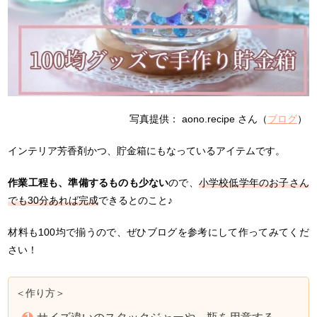
写真提供： aono.recipe さん（
ブログ
）
インテリア芳香剤かつ、貯金箱にもなっているアイテムです。
作業工程も、準備するものも少ない
ので、
小学校低学年のお子さん
でも30分あれば完成
できるとのこと♪
材料も100均で揃うので、ぜひブログを参考にして作ってみてくだ
さい！
＜作り方＞